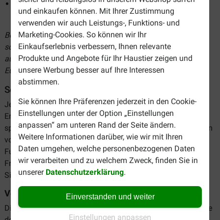
Eine vollwertige Mahlzeit mit allen Nährstoffen, die der
und einkaufen können. Mit Ihrer Zustimmung
Hund braucht
verwenden wir auch Leistungs-, Funktions- und
Marketing-Cookies. So können wir Ihr
Bei Brekz können Sie das beste Eukanuba Hundefutter
Einkaufserlebnis verbessern, Ihnen relevante
schnell und einfach online bestellen. Werfen Sie einen Blick
Produkte und Angebote für Ihr Haustier zeigen und
auf unser Sortiment und bestellen Sie Hundefutter von
unsere Werbung besser auf Ihre Interessen
Eukanuba zum günstigsten Preis!
abstimmen.
Sortiment Eukanuba Hundefutter
Sie können Ihre Präferenzen jederzeit in den Cookie-
Je nach Alter Ihres Hundes ändern sich seine
Einstellungen unter der Option „Einstellungen
Ernährungsbedürfnisse. Eukanuba Hundefutter wurde
anpassen“ am unteren Rand der Seite ändern.
speziell für die unterschiedlichen Lebensphasen und Größen
Weitere Informationen darüber, wie wir mit Ihren
von Hunden entwickelt. Auf diese Weise entspricht das
Daten umgehen, welche personenbezogenen Daten
Futter perfekt den Bedürfnissen unserer vierbeinigen
wir verarbeiten und zu welchem Zweck, finden Sie in
Freunde. Aufgrund der Eigenschaften Ihres Hundes können
unserer
Datenschutzerklärung
.
Sie so mühelos die richtige Variante auswählen.
Von groß bis klein, von jung bis alt
Einverstanden und weiter
Die Rezeptur von Eukanuba ist speziell auf die Lebensphase
Einstellungen anpassen
des Hundes abgestimmt. Es wird unterschieden zwischen