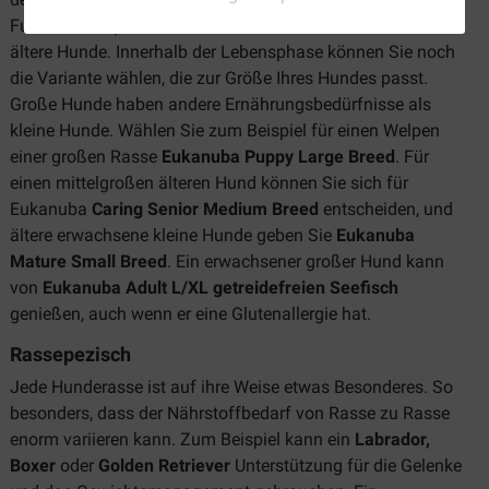
Futter für Welpen und Junioren, erwachsene Hunde und
ältere Hunde. Innerhalb der Lebensphase können Sie noch
die Variante wählen, die zur Größe Ihres Hundes passt.
Große Hunde haben andere Ernährungsbedürfnisse als
kleine Hunde. Wählen Sie zum Beispiel für einen Welpen
einer großen Rasse
Eukanuba Puppy Large Breed
. Für
einen mittelgroßen älteren Hund können Sie sich für
Eukanuba
Caring Senior Medium Breed
entscheiden, und
ältere erwachsene kleine Hunde geben Sie
Eukanuba
Mature Small Breed
. Ein erwachsener großer Hund kann
von
Eukanuba Adult L/XL getreidefreien Seefisch
genießen, auch wenn er eine Glutenallergie hat.
Rassepezisch
Jede Hunderasse ist auf ihre Weise etwas Besonderes. So
besonders, dass der Nährstoffbedarf von Rasse zu Rasse
enorm variieren kann. Zum Beispiel kann ein
Labrador,
Boxer
oder
Golden Retriever
Unterstützung für die Gelenke