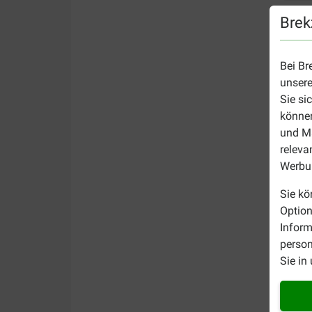
Brek
Bei Br
unsere
Sie si
können
und Ma
releva
Werbun
Sie kö
Option
Inform
person
Sie in