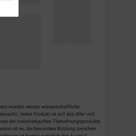
tters wurden neuste wissenschaftliche
erwacht. Jedes Produkt ist auf das Alter und
 eines der meistverkauften Tiernahrungsprodukte
Mission ist es, die besondere Bindung zwischen
ährung ist hierbei natürlich das A und O.