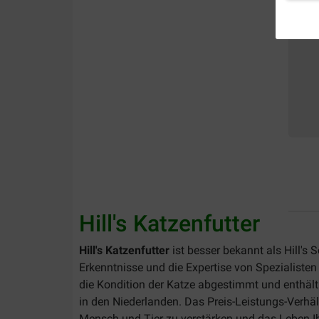
Hill's Katzenfutter
Hill's Katzenfutter
ist besser bekannt als Hill's
Erkenntnisse und die Expertise von Spezialisten
die Kondition der Katze abgestimmt und enthält 
in den Niederlanden. Das Preis-Leistungs-Verhält
Mensch und Tier zu verstärken und das Leben Ihr