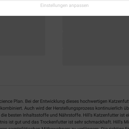
Einstellungen anpassen
 Science Plan. Bei der Entwicklung dieses hochwertigen Katzenfu
 kombiniert. Auch wird der Herstellungsprozess kontinuierlich üb
die besten Inhaltsstoffe und Nährstoffe. Hill's Katzenfutter ist
nis ist gut und das Trockenfutter ist sehr schmackhaft. Hill's 
es samtpfötischen Mitbewohners zu verlängern. Die richtige Ern