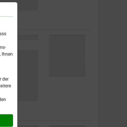
dass
ns-
, Ihnen
r der
eitere
den