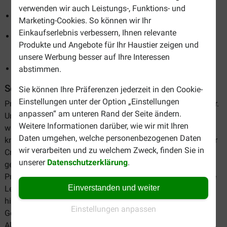
verwenden wir auch Leistungs-, Funktions- und
Nachhaltig und ohne Tierversuche
Marketing-Cookies. So können wir Ihr
Einkaufserlebnis verbessern, Ihnen relevante
Die Verpackung enthält weniger Sauerstoff, was die
Produkte und Angebote für Ihr Haustier zeigen und
Haltbarkeit verlängert
unsere Werbung besser auf Ihre Interessen
Für jeden Hund die passende Variante
abstimmen.
Sortiment Prins Hundefutter
Sie können Ihre Präferenzen jederzeit in den Cookie-
Einstellungen unter der Option „Einstellungen
Prins verfügt über ein sehr großes Sortiment an Hundefutter.
anpassen“ am unteren Rand der Seite ändern.
Um Ihnen die Auswahl zu erleichtern, nennen wir hier die
Weitere Informationen darüber, wie wir mit Ihren
wichtigsten Unterschiede. Mag Ihr Hund zum Beispiel lieber
Daten umgehen, welche personenbezogenen Daten
knusprige Kroketten? Entscheiden Sie sich dann für eine der
wir verarbeiten und zu welchem Zweck, finden Sie in
Croque-Varianten. Bevorzugt Ihr Hund leicht verdauliches,
unserer
Datenschutzerklärung
.
gepresstes Trockenfutter? Dann könnte ProCare oder
ProCare Protection genau das Richtige für ihn sein. Für jede
Einverstanden und weiter
Lebensphase gibt es ein spezielles Trockenfutter. Darüber
hinaus gibt es spezielle Varianten für verschiedene
Einstellungen anpassen
Gesundheitsrisiken. Da ist bestimmt auch eine köstliche
Alternative für Ihren Hund dabei.