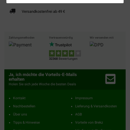
Versandkostenfrei ab 49 €
Zahlungsmethoden
Vertrauenswürdig
Wir versenden mit
32368
Bewertungen
Ja, ich möchte die Vorteils-E-Mails
erhalten
Holen Sie sich jede Woche die besten Deals
Kontakt
Impressum
Nachbestellen
Lieferung & Versandkosten
Über uns
AGB
Tipps & Hinweise
Vorteile von Brekz