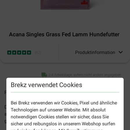
Acana Singles Grass Fed Lamm Hundefutter
Produktinformation
(
62
)
2-4 Arbeitstage, sofern nicht anders angegeben
Brekz verwendet Cookies
Preise inkl. MwSt zzgl.
Versandkosten
Bei Brekz verwenden wir Cookies, Pixel und ähnliche
Das
Acana Singles Grass Fed Lamm Hundefutter
ist ein
Technologien auf unserer Website. Mit absolut
abwechslungsreiches und vollwertiges Futter mit Lamm,
notwendigen Cookies stellen wir sicher, dass Sie
geeignet für Hunde aller Altersstufen und Rassen.
sicher und reibungslos in unserem Webshop surfen