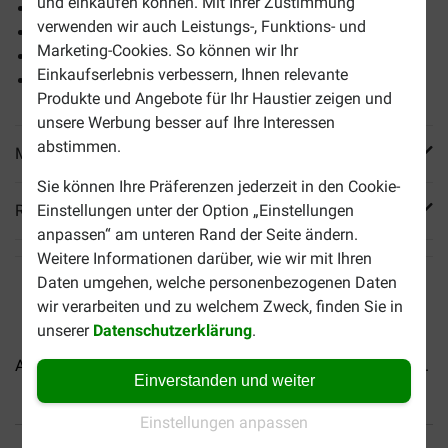
und einkaufen können. Mit Ihrer Zustimmung
Getreidefrei
verwenden wir auch Leistungs-, Funktions- und
Mit frischem Lamm
Marketing-Cookies. So können wir Ihr
Für Hunde mit einem empfindlichen Magen
Einkaufserlebnis verbessern, Ihnen relevante
Reguliert die Verdauung
Produkte und Angebote für Ihr Haustier zeigen und
unsere Werbung besser auf Ihre Interessen
abstimmen.
Mehr Produktinfos
Sie können Ihre Präferenzen jederzeit in den Cookie-
Reviews
Einstellungen unter der Option „Einstellungen
anpassen“ am unteren Rand der Seite ändern.
Weitere Informationen darüber, wie wir mit Ihren
Daten umgehen, welche personenbezogenen Daten
wir verarbeiten und zu welchem Zweck, finden Sie in
unserer
Datenschutzerklärung
.
Acana Light & Fit Hundefutter
Acana Adult Large Breed...
Einverstanden und weiter
Einstellungen anpassen
Bis 30% günstiger
Sicher bezahlen