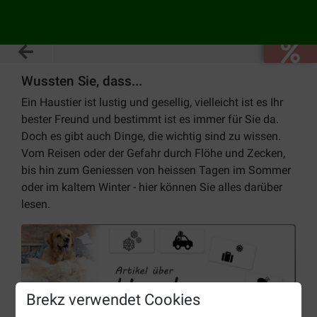
Wussten Sie, dass...
Ein Haustier ist lustig und gesellig, vielleicht ist es Ihr
bester Freund und bestimmt ist es immer für Sie da.
Doch es gibt auch Dinge, die wichtig sind zu wissen.
Vom Reisen oder der Gefahr durch Flöhe und Zecken,
bis hin zum Geniessen von heissen Tagen im Sommer
oder im kaltem Winter - hier können Sie alles darüber
lesen.
Brekz verwendet Cookies