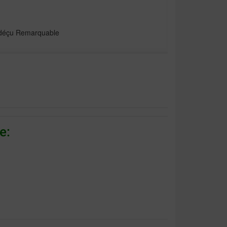
s déçu Remarquable
e:
 chihuahua, ça me paraît être un bon achat.