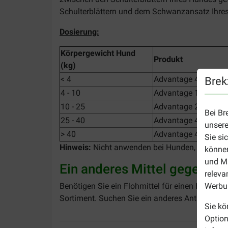
Schulterblättern und dem Schwanzansatz Ihres
Dosierung:
Körpergewicht Hund
Produkt
(kg)
< 4
Advantage 40 für Hu
Brek
4 - 10
Advantage 100 für H
10 - 25
Advantage 250 für H
Bei Br
25 - 40
Advantage 400 für H
unsere
> 40
Advantage 400 für H
Sie si
Hinweis:
Nicht anwenden bei Hunden, die übere
können
und Ma
Ein anderes Mittel gegen Fl
releva
Benötigen Sie ein Flohmittel für einen Hund m
Werbun
Sortiment. Suchen Sie ein anderes Anti-Parasi
Sie kö
Option