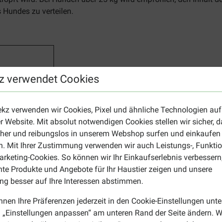
 Hundes zu verteilen.
nde 1 x 0,4 ml
z verwendet Cookies
unde 1 x 1,0 ml
unde 1 x 2,5 ml
ekz verwenden wir Cookies, Pixel und ähnliche Technologien auf
unde 1 x 4,0 ml
r Website. Mit absolut notwendigen Cookies stellen wir sicher, 
unde 2 x 4,0 ml
cher und reibungslos in unserem Webshop surfen und einkaufen
mpfindlich auf den Wirkstoff Imidacloprid reagieren, und bei 
. Mit Ihrer Zustimmung verwenden wir auch Leistungs-, Funktio
rketing-Cookies. So können wir Ihr Einkaufserlebnis verbessern
öhe?
nte Produkte und Angebote für Ihr Haustier zeigen und unsere
it einem Gewicht über 4 kg? Dann haben wir für Sie das
Advantag
g besser auf Ihre Interessen abstimmen.
tikum für Ihren Hund? Stöbern Sie doch auf unserer
Übersichtss
nnen Ihre Präferenzen jederzeit in den Cookie-Einstellungen unte
 „Einstellungen anpassen“ am unteren Rand der Seite ändern. W