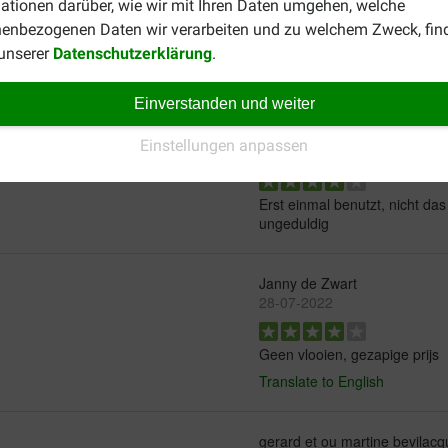
ationen darüber, wie wir mit Ihren Daten umgehen, welche
enbezogenen Daten wir verarbeiten und zu welchem Zweck, fin
 unserer
Datenschutzerklärung
.
Einverstanden und weiter
Sandra Zimprich-Fuchs
Einstellungen anpassen
19-12-2023
Erst einmal benutzt, nicht da
ungeduldig
Janny de Zwart
28-07-2022
Geen vlooien, gezapige prijs
Translate to English
gerard et ou martine bevilacq