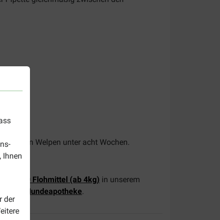
dass
abgesetzten Welpen unter acht Wochen.
ns-
, Ihnen
e Nr. 80 Flohmittel (ab 4kg)
in unserem
eite der Hundeapotheke
.
r der
eitere