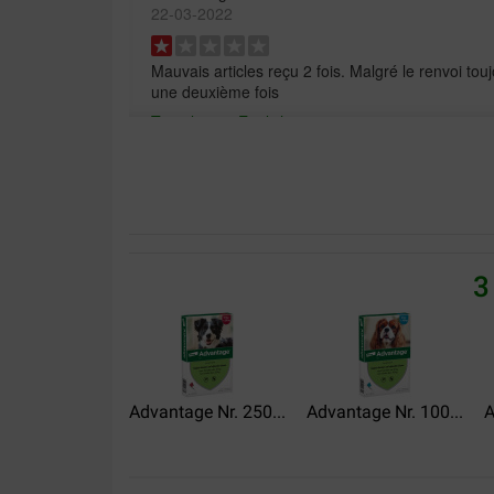
22-03-2022
Mauvais articles reçu 2 fois. Malgré le renvoi tou
une deuxième fois
Translate to English
Annemiek elst
27-05-2019
een verkeerde zending 2x kat-1x hond besteld, k
3
Translate to English
Daisy Houwer
06-08-2018
Advantage Nr. 250...
Advantage Nr. 100...
A
Ik bestel vaker advantage, ontworming en advant
brekz.nl omdat zij altijd alles op voorraad hebben
Binnen twee dagen heb je de artikelen in huis! O