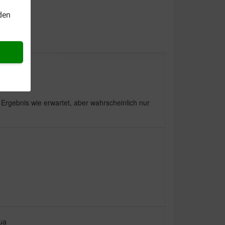
den
s Ergebnis wie erwartet, aber wahrscheinlich nur
ua