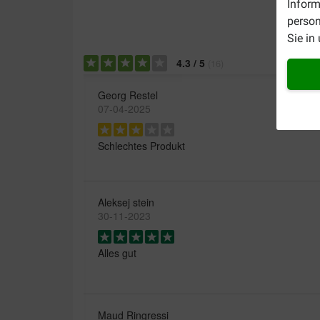
Inform
person
Sie in
4.3
/
5
(
16
)
Georg Restel
07-04-2025
Schlechtes Produkt
Aleksej stein
30-11-2023
Alles gut
Maud Ringressi