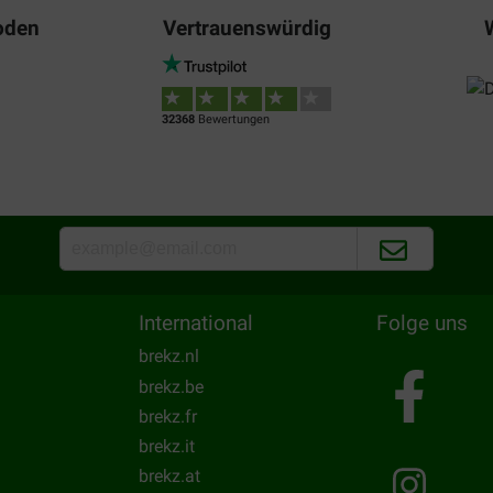
et brekz.nl
oden
Vertrauenswürdig
32368
Bewertungen
International
Folge uns
brekz.nl
brekz.be
brekz.fr
brekz.it
brekz.at