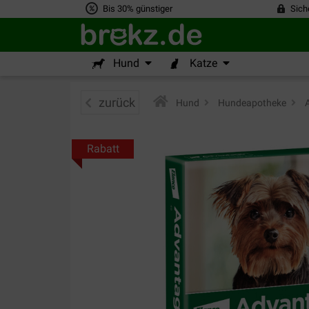
Bis 30% günstiger
Sich
Hund
Katze
zurück
Hund
>
Hundeapotheke
>
A
Rabatt