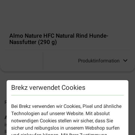
Almo Nature HFC Natural Rind Hunde-
Nassfutter (290 g)
Produktinformation
2-4 Arbeitstage, sofern nicht anders angegeben
Brekz verwendet Cookies
Preise inkl. MwSt zzgl.
Versandkosten
Bei Brekz verwenden wir Cookies, Pixel und ähnliche
Technologien auf unserer Website. Mit absolut
Almo Nature HFC Natural Rind Hunde-Nassfutter (290 g)
notwendigen Cookies stellen wir sicher, dass Sie
ist ein hochwertiges, glutenfreies Ergänzungsfutter mit
sicher und reibungslos in unserem Webshop surfen
Rind als einziger Eiweißquelle. Hergestellt mit Zutaten, die