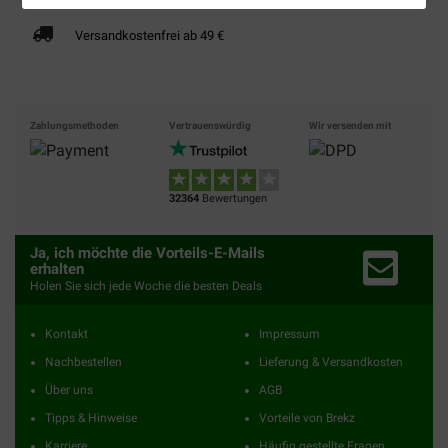
Versandkostenfrei ab 49 €
Zahlungsmethoden
Vertrauenswürdig
Wir versenden mit
32364
Bewertungen
Ja, ich möchte die Vorteils-E-Mails
erhalten
Holen Sie sich jede Woche die besten Deals
Kontakt
Impressum
Nachbestellen
Lieferung & Versandkosten
Über uns
AGB
Tipps & Hinweise
Vorteile von Brekz
Karriere
Häufig gestellte Fragen