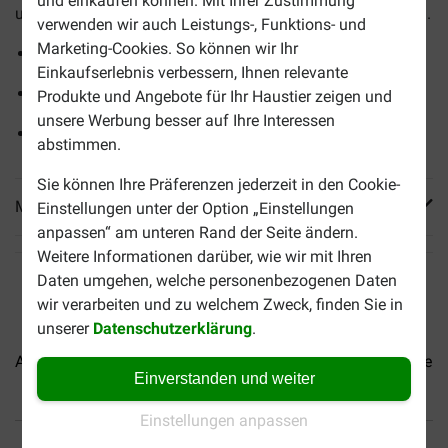
und einkaufen können. Mit Ihrer Zustimmung
ursprünglich für den menschlichen Verzehr geeignet waren.
verwenden wir auch Leistungs-, Funktions- und
Marketing-Cookies. So können wir Ihr
Ergänzungsfutter für Hunde
Einkaufserlebnis verbessern, Ihnen relevante
Mit einer einzigen Eiweißquelle
Produkte und Angebote für Ihr Haustier zeigen und
unsere Werbung besser auf Ihre Interessen
Glutenfrei
abstimmen.
Sie können Ihre Präferenzen jederzeit in den Cookie-
Mehr Produktinfos
Einstellungen unter der Option „Einstellungen
anpassen“ am unteren Rand der Seite ändern.
Weitere Informationen darüber, wie wir mit Ihren
Daten umgehen, welche personenbezogenen Daten
wir verarbeiten und zu welchem Zweck, finden Sie in
unserer
Datenschutzerklärung
.
Almo Nature HFC Complete...
Almo Nature HFC Complete...
Einverstanden und weiter
Einstellungen anpassen
Bis 30% günstiger
Sicher bezahlen