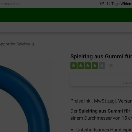
er bezahlen
14 Tage Widerr
pportier-Spielzeug
Spielring aus Gummi fü
(
8
)
2-4 A
Preise inkl. MwSt zzgl.
Versa
Der
Spielring aus Gummi für
einem Durchmesser von 15 cm 
Unterhaltsames Hundespi