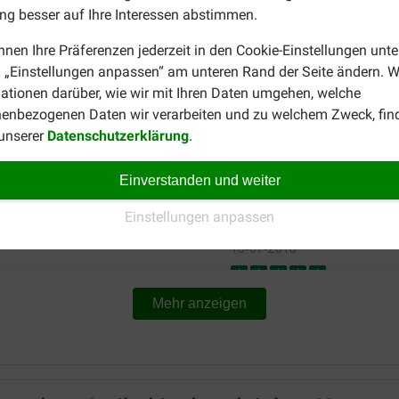
g besser auf Ihre Interessen abstimmen.
Gilles Duchatelet
nnen Ihre Präferenzen jederzeit in den Cookie-Einstellungen unte
19-07-2022
 „Einstellungen anpassen“ am unteren Rand der Seite ändern. W
ationen darüber, wie wir mit Ihren Daten umgehen, welche
Preis –
Zeer slijtvast, mijn mechelse
enbezogenen Daten wir verarbeiten und zu welchem Zweck, fin
Leistungsverhältnis:
Translate to English
 unserer
Datenschutzerklärung
.
er vindt
Einverstanden und weiter
Einstellungen anpassen
MARIE CHRISTINE ENFERT
13-07-2018
ix réduits. Et livraison
si je me fie à la réaction de 
Mehr anzeigen
Translate to English
Sylvia de jong-prins