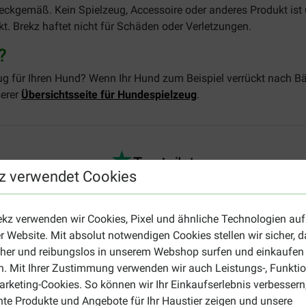
kgemäß. Kein Spielzeug, Accessoire oder anderes Produkt ist un
kt. Brekz haftet nicht für Schäden oder Verletzungen.
?
g für Ihren Hund? Wenn Ihr Hund zum Beispiel verrückt nach Bäll
serer
Übersichtsseite für Hundespielzeug
.
z verwendet Cookies
ekz verwenden wir Cookies, Pixel und ähnliche Technologien auf
cliente
r Website. Mit absolut notwendigen Cookies stellen wir sicher, 
16-07-2025
cher und reibungslos in unserem Webshop surfen und einkaufen
. Mit Ihrer Zustimmung verwenden wir auch Leistungs-, Funktio
Mon chiot l adore
rketing-Cookies. So können wir Ihr Einkaufserlebnis verbessern
Translate to English
nte Produkte und Angebote für Ihr Haustier zeigen und unsere