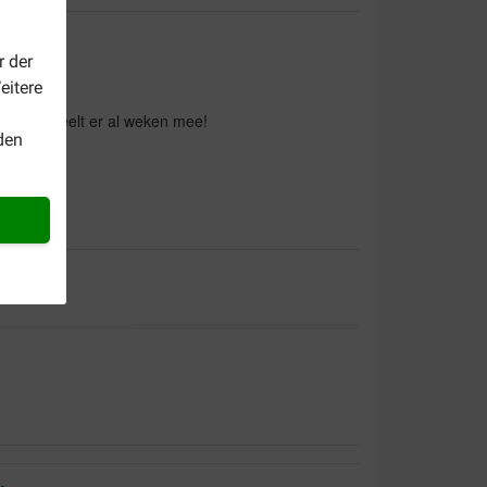
r der
eitere
 herder speelt er al weken mee!
den
mon labrador c'est super cet anneau