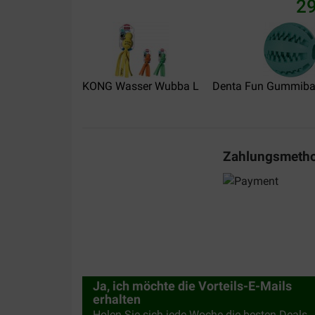
29
15-05-2017
mijn hond is er heel gelukkig mee
Translate to English
KONG Wasser Wubba L
Denta Fun Gummibase
Zahlungsmeth
Ja, ich möchte die Vorteils-E-Mails
erhalten
Holen Sie sich jede Woche die besten Deals