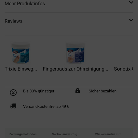
Mehr Produktinfos
Reviews
Trixie Einweg...
Fingerpads zur Ohrreinigung...
Sonotix Ohr
Bis 30% günstiger
Sicher bezahlen
Versandkostenfrei ab 49 €
Zahlungsmethoden
Vertrauenswürdig
Wir versenden mit