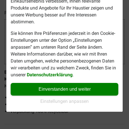
Einkaufserlebnis verbessern, Ihnen relevante
Produkte und Angebote für Ihr Haustier zeigen und
Preise inkl. MwSt zzgl.
Versandkosten
unsere Werbung besser auf Ihre Interessen
abstimmen.
Sicher Einkaufen
Sie können Ihre Präferenzen jederzeit in den Cookie-
Einstellungen unter der Option „Einstellungen
anpassen“ am unteren Rand der Seite ändern.
Weitere Informationen darüber, wie wir mit Ihren
Daten umgehen, welche personenbezogenen Daten
wir verarbeiten und zu welchem Zweck, finden Sie in
Beaphar Bio Reinigungsmilch für die Ohren von Hund &
unserer
Datenschutzerklärung
.
Katze (100 ml)
ist ein milder Ohrenreiniger für Hunde und
Katzen, der Entzündungen vorbeugen kann.
Einverstanden und weiter
Für eine milde Reinigung der Ohren
Einstellungen anpassen
Mit Inhaltsstoffen aus biologischem Anbau
Verpackung 100% recycelbar