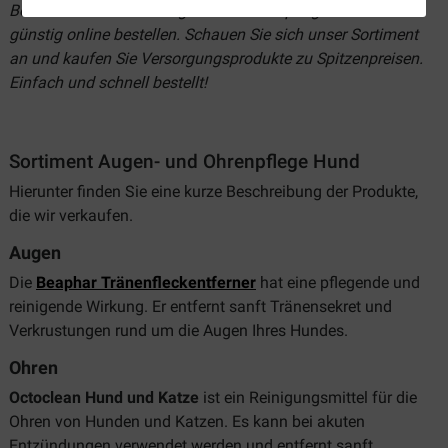
Bei Brekz können Sie Augen- und Ohrenpflege für Hunde
günstig online bestellen. Schauen Sie sich unser Sortiment
an und kaufen Sie Versorgungsprodukte zu Spitzenpreisen.
Einfach und schnell bestellt!
Sortiment Augen- und Ohrenpflege Hund
Hierunter finden Sie eine kurze Beschreibung der Produkte,
die wir verkaufen.
Augen
Die
Beaphar Tränenfleckentferner
hat eine pflegende und
reinigende Wirkung. Er entfernt sanft Tränensekret und
Verkrustungen rund um die Augen Ihres Hundes.
Ohren
Octoclean Hund und Katze
ist ein Reinigungsmittel für die
Ohren von Hunden und Katzen. Es kann bei akuten
Entzündungen verwendet werden und entfernt sanft