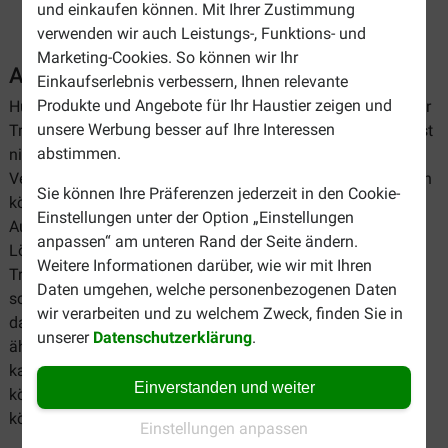
und einkaufen können. Mit Ihrer Zustimmung
verwenden wir auch Leistungs-, Funktions- und
Marketing-Cookies. So können wir Ihr
Augen- und Ohrenpflege Hund
Einkaufserlebnis verbessern, Ihnen relevante
Produkte und Angebote für Ihr Haustier zeigen und
Hunde können oft unter Verunreinigungen in den Ohren oder
unsere Werbung besser auf Ihre Interessen
Tränenschlieren an den Augen leiden. Sie können dies selbst
abstimmen.
nicht säubern, deshalb finden Sie bei Brekz passende
Versorgungsprodukte für Augen und Ohren. Verklebte Augen
Sie können Ihre Präferenzen jederzeit in den Cookie-
können durch ein geschwächtes Reinigungsvermögen der
Einstellungen unter der Option „Einstellungen
Augen entstehen. Augentropfen bieten hierfür eine einfache
anpassen“ am unteren Rand der Seite ändern.
Lösung. Sie stimulieren die Produktion von
Weitere Informationen darüber, wie wir mit Ihren
Tränenflüssigkeit, pflegen und haben einen
Daten umgehen, welche personenbezogenen Daten
schmerzlindernden Effekt. Ein Tränenfleckentferner kann
wir verarbeiten und zu welchem Zweck, finden Sie in
dagegen bei übermäßigem Tränen helfen. Ohren können
unserer
Datenschutzerklärung
.
ähnliche Probleme entwickeln. Übermäßiger Ohrenschmalz
kann das Ohr verschmutzen. In manchen Haustierohren
Einverstanden und weiter
können auch Ohrmilben vorkommen. Beide Beschwerden
können mit Ohrreinigern gelindert werden.
Einstellungen anpassen