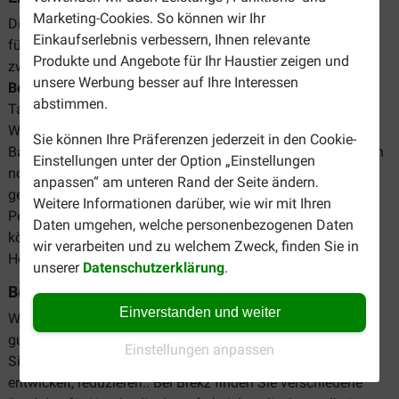
Marketing-Cookies. So können wir Ihr
Die regelmäßige Entwurmung Ihres Hundes ist sehr wichtig
Einkaufserlebnis verbessern, Ihnen relevante
für seine Gesundheit. Bei Beaphar haben Sie die Wahl
Produkte und Angebote für Ihr Haustier zeigen und
zwischen zwei verschiedenen Entwurmungsmitteln.
unsere Werbung besser auf Ihre Interessen
Beaphar Worm Remedy All-in-One für Hunde
ist eine
abstimmen.
Tablette, die gegen die am häufigsten vorkommenden
Würmer wirksam ist: Hakenwürmer, Spulwürmer und
Sie können Ihre Präferenzen jederzeit in den Cookie-
Bandwürmer.
Beaphar Milquestra Entwurmungsmittel
kann
Einstellungen unter der Option „Einstellungen
noch breiter eingesetzt werden. Zusätzlich zu den oben
anpassen“ am unteren Rand der Seite ändern.
genannten Würmern wirken diese Tabletten auch gegen
Weitere Informationen darüber, wie wir mit Ihren
Peitschenwürmer, Lungenwürmer, Augenwürmer und
Daten umgehen, welche personenbezogenen Daten
können als vorbeugende Behandlung gegen
wir verarbeiten und zu welchem Zweck, finden Sie in
Herzwurmerkrankungen eingesetzt werden.
unserer
Datenschutzerklärung
.
Beaphar Zahnpflege
Einverstanden und weiter
Wenn Ihr Hund zu Plaque oder Zahnstein neigt, ist es eine
gute Idee, seine Zähne zu reinigen. Auf diese Weise können
Einstellungen anpassen
Sie die Wahrscheinlichkeit, das Ihr Hund Zahnprobleme
entwickelt, reduzieren.. Bei Brekz finden Sie verschiedene