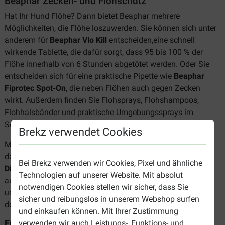
Beaphar Zecken- und Flohschutz
Hat Ihr Hund Flöhe? Dann bietet Beaphar mehrere
Möglichkeiten, die Flöhe loszuwerden. Sie können sich unter
anderem für
Beaphar Vlo Kill
entscheiden,eine schnell
wirkende Tablette, die dafür sorgt, dass 95 bis 100 % der
Flöhe innerhalb von 6 Stunden abgetötet werden. Oder Sie
entscheiden sich für eine praktische Pipette wie
Beaphar
Fiprotec Spot-On
, die neben Flöhen auch gegen Zecken
wirkt. Außerdem finden Sie Flohsprays, Flohshampoos,
Flohhalsbänder und praktische Umgebungssprays im
Sortiment.
Brekz verwendet Cookies
Möchten Sie lieber keine Insektizide verwenden? Werfen Sie
dann einen Blick auf die Produkte von
Beaphar
Bei Brekz verwenden wir Cookies, Pixel und ähnliche
Dimethicare
. Diese Sprays und Pipetten enthalten Silikon
Technologien auf unserer Website. Mit absolut
aus Dimethicon, das die Parasiten mit einem Klebefilm
notwendigen Cookies stellen wir sicher, dass Sie
umhüllt, wodurch diese bewegungsunfähig werden und mit
sicher und reibungslos in unserem Webshop surfen
der Zeit ganz alleine aus dem Fell fallen.
und einkaufen können. Mit Ihrer Zustimmung
Entwurmung
verwenden wir auch Leistungs-, Funktions- und