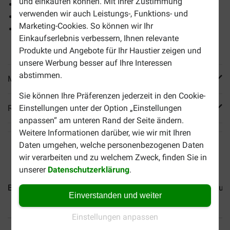
und einkaufen können. Mit Ihrer Zustimmung
Unterstützt einen gesunden Stuhlgang
verwenden wir auch Leistungs-, Funktions- und
Ist leicht verdaulich
Marketing-Cookies. So können wir Ihr
Ist völlig frei von künstlichen Aromen, Farbstoffen oder
Einkaufserlebnis verbessern, Ihnen relevante
Geschmacksstoffen
Produkte und Angebote für Ihr Haustier zeigen und
unsere Werbung besser auf Ihre Interessen
abstimmen.
Mehr Produktinfos
Sie können Ihre Präferenzen jederzeit in den Cookie-
Reviews
Einstellungen unter der Option „Einstellungen
anpassen“ am unteren Rand der Seite ändern.
Weitere Informationen darüber, wie wir mit Ihren
Daten umgehen, welche personenbezogenen Daten
wir verarbeiten und zu welchem Zweck, finden Sie in
unserer
Datenschutzerklärung
.
BF Petfood Adult Hundefutter
BF Petfood Senior Hundefutt
Einverstanden und weiter
Einstellungen anpassen
Bis 30% günstiger
Sicher bezahlen