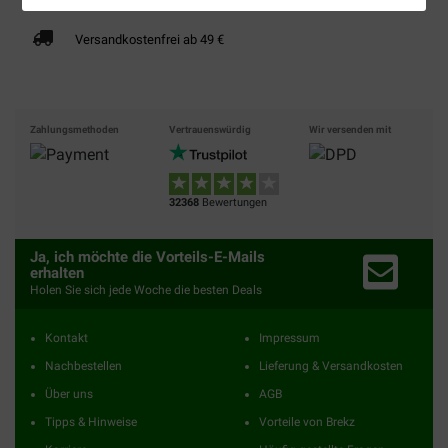
Versandkostenfrei ab 49 €
Zahlungsmethoden
Vertrauenswürdig
Wir versenden mit
32368
Bewertungen
Ja, ich möchte die Vorteils-E-Mails
erhalten
Holen Sie sich jede Woche die besten Deals
Kontakt
Impressum
Nachbestellen
Lieferung & Versandkosten
Über uns
AGB
Tipps & Hinweise
Vorteile von Brekz