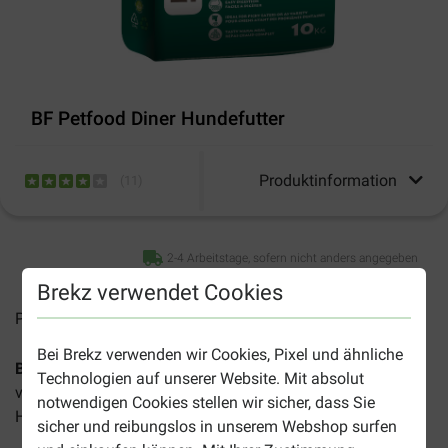
BF Petfood Diner Hundefutter
Produktinformation
(
11
)
2-4 Arbeitstage, sofern nicht anders angegeben
Brekz verwendet Cookies
Preise inkl. MwSt zzgl.
Versandkosten
Bei Brekz verwenden wir Cookies, Pixel und ähnliche
BF Petfood Diner Hundefutter
ist ein komplettes, leicht
Technologien auf unserer Website. Mit absolut
verdauliches, natürliches und sehr schmackhaftes
notwendigen Cookies stellen wir sicher, dass Sie
Hundefutter mit Gemüse und Fleisch.
sicher und reibungslos in unserem Webshop surfen