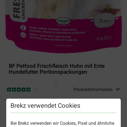
BF Petfood Frischfleisch Huhn mit Ente
Hundefutter Portionspackungen
Produktinformation
(
9
)
Brekz verwendet Cookies
2-4 Arbeitstage, sofern nicht anders angegeben
Bei Brekz verwenden wir Cookies, Pixel und ähnliche