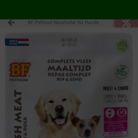
BF Petfood Nassfutter für Hunde