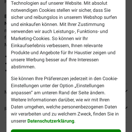
Preise inkl. MwSt zzgl.
Versandkosten
Technologien auf unserer Website. Mit absolut
notwendigen Cookies stellen wir sicher, dass Sie
BF Petfood Frischfleisch Huhn mit Ente Hunde-
sicher und reibungslos in unserem Webshop surfen
Nassfutter
ist ein natürliches, vollständiges und
und einkaufen können. Mit Ihrer Zustimmung
nachhaltige Nassfutter auf Basis von frischem Fleisch,
verwenden wir auch Leistungs-, Funktions- und
frischem Fisch, Reis, natürlichen Kräutern, Vitaminen und
Marketing-Cookies. So können wir Ihr
Mineralien.
Einkaufserlebnis verbessern, Ihnen relevante
Produkte und Angebote für Ihr Haustier zeigen und
Reich an Hühnchen- und Entenfleisch
unsere Werbung besser auf Ihre Interessen
Für jeden Hund geeignet
abstimmen.
Eine Packung enthält 7 Würste à 90 Gramm
Sie können Ihre Präferenzen jederzeit in den Cookie-
Einstellungen unter der Option „Einstellungen
Mehr Produktinfos
anpassen“ am unteren Rand der Seite ändern.
Weitere Informationen darüber, wie wir mit Ihren
Daten umgehen, welche personenbezogenen Daten
Reviews
wir verarbeiten und zu welchem Zweck, finden Sie in
unserer
Datenschutzerklärung
.