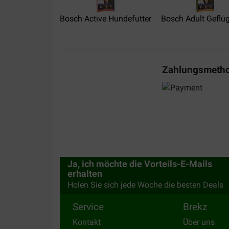
Hondje van 8 jaar kreeg door deze brokken veel 
drinken en plassen. Meerdere keren per nacht wi
Bosch Active Hundefutter
Bosch Adult Geflüge
om te plassen. Ik raadt deze brokken niet aan 
Translate to English
Zahlungsmeth
Ja, ich möchte die Vorteils-E-Mails
erhalten
Holen Sie sich jede Woche die besten Deals
Service
Brekz
Kontakt
Über uns