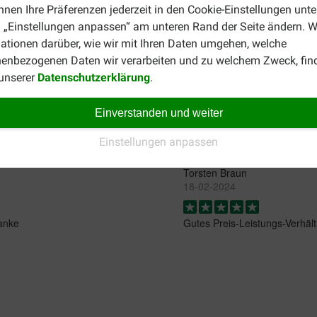
nnen Ihre Präferenzen jederzeit in den Cookie-Einstellungen unte
 „Einstellungen anpassen“ am unteren Rand der Seite ändern. W
m Beispiel
Royal Canin Veterinary Diet Renal Special
Hundefutter an. Möchten Sie das ge
ationen darüber, wie wir mit Ihren Daten umgehen, welche
enbezogenen Daten wir verarbeiten und zu welchem Zweck, fin
 unserer
Datenschutzerklärung
.
Einverstanden und weiter
Einstellungen anpassen
Torsten Braun
18-02-2024
Danke
Gutes Preis-Leistungs-Verhält