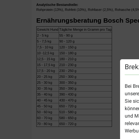
Analytische Bestandteile:
Rohprotein (13%), Rohfett (10%), Rohfaser (2,5%), Rohasche (4,5
Ernährungsberatung Bosch Speci
Gewicht Hund
Tägliche Menge in Gramm pro Tag
2 - 5 kg
55 - 90 g
5 - 7,5 kg
90 - 120 g
7,5 - 10 kg
120 - 150 g
10 -12,5 kg
150 - 180 g
12,5 - 15 kg
180 - 210 g
Brek
15 - 17,5 kg
210 - 230 g
17,5 - 20 kg
230 - 250 g
20 - 25 kg
250 - 300 g
25 - 30 kg
300 - 350 g
Bei Br
30 - 35 kg
350 - 390 g
unsere
35 - 40 kg
390 - 430 g
Sie si
40 - 45 kg
430 - 470 g
45 - 50 kg
650 - 720 g
können
50 - 60 kg
510 - 580 g
und Ma
60 - 70 kg
580 - 650 g
releva
70 - 80 kg
650 - 720 g
Werbun