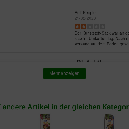
Rolf Keppler
21-02-2023
Der Kunststoff-Sack war an de
lose im Umkarton lag. Nach 
Versand auf dem Boden geschl
Frau FALLERT
19-01-2020
Mehr anzeigen
sanddienstleister (DPD)
Alles prima. Gerne wieder
bis ich es zufällig bekommen
wegs!!!
 andere Artikel in der gleichen Kategor
rish
15-01-2020