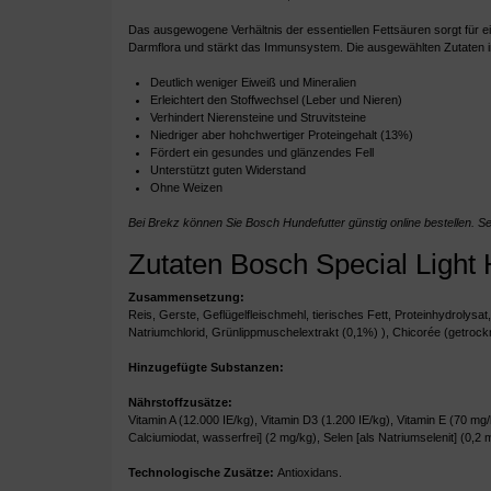
Das ausgewogene Verhältnis der essentiellen Fettsäuren sorgt für 
Darmflora und stärkt das Immunsystem. Die ausgewählten Zutaten in
Deutlich weniger Eiweiß und Mineralien
Erleichtert den Stoffwechsel (Leber und Nieren)
Verhindert Nierensteine und Struvitsteine
Niedriger aber hohchwertiger Proteingehalt (13%)
Fördert ein gesundes und glänzendes Fell
Unterstützt guten Widerstand
Ohne Weizen
Bei Brekz können Sie Bosch Hundefutter günstig online bestellen. Se
Zutaten Bosch Special Light 
Zusammensetzung:
Reis, Gerste, Geflügelfleischmehl, tierisches Fett, Proteinhydrolys
Natriumchlorid, Grünlippmuschelextrakt (0,1%) ), Chicorée (getrock
Hinzugefügte Substanzen:
Nährstoffzusätze:
Vitamin A (12.000 IE/kg), Vitamin D3 (1.200 IE/kg), Vitamin E (70 mg/
Calciumiodat, wasserfrei] (2 mg/kg), Selen [als Natriumselenit] (0,2 
Technologische Zusätze:
Antioxidans.