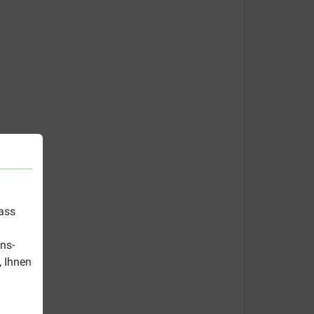
dass
ns-
, Ihnen