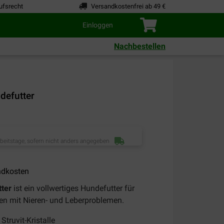
ufsrecht
Versandkostenfrei ab 49 €
Einloggen
Nachbestellen
defutter
rbeitstage, sofern nicht anders angegeben
ndkosten
tter
ist ein vollwertiges Hundefutter für
en mit Nieren- und Leberproblemen.
Struvit-Kristalle