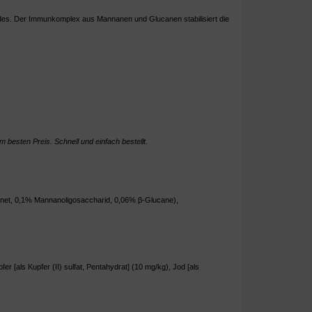
undes. Der Immunkomplex aus Mannanen und Glucanen stabilisiert die
 besten Preis. Schnell und einfach bestellt.
ocknet, 0,1% Mannanoligosaccharid, 0,06% β-Glucane),
er [als Kupfer (II) sulfat, Pentahydrat] (10 mg/kg), Jod [als