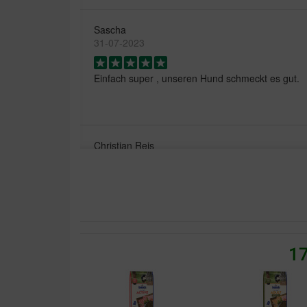
Sascha
31-07-2023
Einfach super , unseren Hund schmeckt es gut.
Christian Reis
12-10-2022
Das Produkt ist Top. Leider gibt es mit ihrem Ver
riesige Probleme. Paket war 14 Tage unterwegs 
habe. Und das zweite Paket ist immernoch unter
17
Karin Bosch
07-06-2024