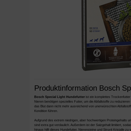
Produktinformation Bosch Spe
Bosch Special Light Hundefutter
ist ein komplettes Trockenfutt
Nieren benötigen spezielles Futter, um die Abfallstoffe zu reduziere
das Blut dann nicht mehr ausreichend von unerwünschten Abfallstoff
Kondition führen.
Aufgrund des extrem niedrigen, aber hochwertigen Proteingehalts und
sind extra gut verdaulich. Außerdem ist der Salzgehalt limitiert, 
hinaus hilft dieses Hundefutter, Nierensteine und Struvit Kristalle ​​