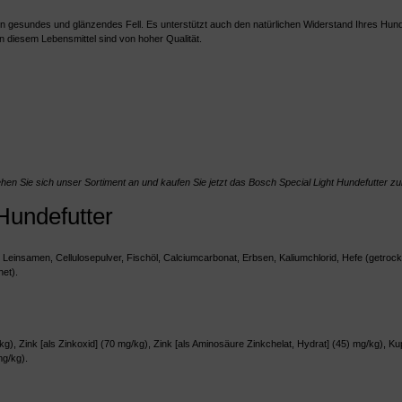
ein gesundes und glänzendes Fell. Es unterstützt auch den natürlichen Widerstand Ihres H
 diesem Lebensmittel sind von hoher Qualität.
hen Sie sich unser Sortiment an und kaufen Sie jetzt das Bosch Special Light Hundefutter zum
Hundefutter
at, Leinsamen, Cellulosepulver, Fischöl, Calciumcarbonat, Erbsen, Kaliumchlorid, Hefe (getr
net).
kg), Zink [als Zinkoxid] (70 mg/kg), Zink [als Aminosäure Zinkchelat, Hydrat] (45) mg/kg), Kupf
mg/kg).