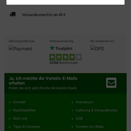
Bis 30% günstiger
Sicher bezahlen
Versandkostenfrei ab 49 €
Zahlungsmethoden
Vertrauenswürdig
Wir versenden mit
32358
Bewertungen
Ja, ich möchte die Vorteils-E-Mails
erhalten
Holen Sie sich jede Woche die besten Deals
Kontakt
Impressum
Nachbestellen
Lieferung & Versandkosten
Über uns
AGB
Tipps & Hinweise
Vorteile von Brekz