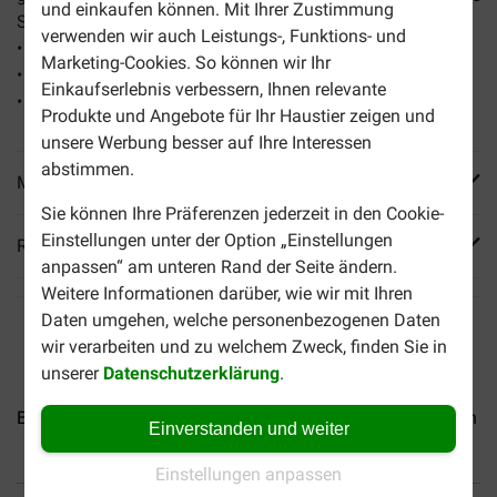
und einkaufen können. Mit Ihrer Zustimmung
Snacks in einer Packung von 200 Gramm.
verwenden wir auch Leistungs-, Funktions- und
• Mit 89% Hühnerfleisch
Marketing-Cookies. So können wir Ihr
• Geeignet für alle Hunde ab einem Alter von 4 Monaten
Einkaufserlebnis verbessern, Ihnen relevante
• Ideal als Belohnungssnack
Produkte und Angebote für Ihr Haustier zeigen und
unsere Werbung besser auf Ihre Interessen
abstimmen.
Mehr Produktinfos
Sie können Ihre Präferenzen jederzeit in den Cookie-
Einstellungen unter der Option „Einstellungen
Reviews
anpassen“ am unteren Rand der Seite ändern.
Weitere Informationen darüber, wie wir mit Ihren
Daten umgehen, welche personenbezogenen Daten
wir verarbeiten und zu welchem Zweck, finden Sie in
unserer
Datenschutzerklärung
.
Brekz Premium Calcium Bones...
Brekz Premium Chicken Ch
Einverstanden und weiter
Einstellungen anpassen