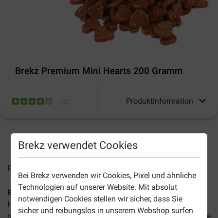
Brekz Premium Mini Hearts 200 Gramm
Produktinformation
(
12
)
2-4 Arbeitstage, sofern nicht anders angegeben
Brekz verwendet Cookies
Preise inkl. MwSt zzgl.
Versandkosten
Bei Brekz verwenden wir Cookies, Pixel und ähnliche
Technologien auf unserer Website. Mit absolut
Brekz Premium Mini Hearts
sind leckere, kleine
notwendigen Cookies stellen wir sicher, dass Sie
Hundesnacks in Herzchen-Form, die für alle Hundegrößen
sicher und reibungslos in unserem Webshop surfen
geeignet sind. Es sind leckere und verantwortungsbewusste