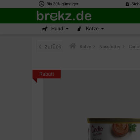
Bis 30% günstiger
Sich
Hund
Katze
zurück
Katze
>
Nassfutter
>
Cadil
Rabatt