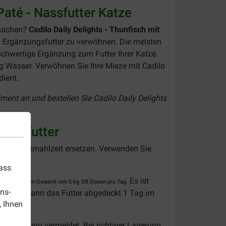
Paté - Nassfutter Katze
 machen?
Cadilo Daily Delights - Thunfisch mit
n Ergänzungsfutter zu verwöhnen. Die meisten
hochwertige Ergänzung zum Futter Ihrer Katze.
enug Wasser. Verwöhnen Sie Ihre Mieze mit Cadilo
dient.
iment an und bestellen Sie Cadilo Daily Delights
Nassfutter
t die Hauptmahlzeit ersetzen. Verwenden Sie
dass
Es ist
Katze mit einem Gewicht von 5 kg 3/8 Dosen pro Tag.
ns-
r Dose kann das Futter abgedeckt 1 Tag im
, Ihnen
 Verpackung vermeldet. Bei richtiger Lagerung