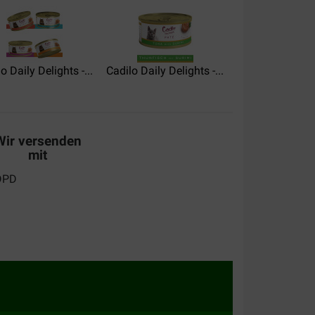
o Daily Delights -...
Cadilo Daily Delights -...
Cadilo Daily Deli
Wir versenden
mit