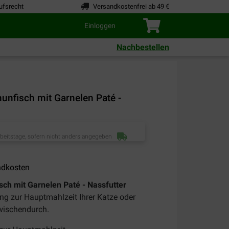
ufsrecht
Versandkostenfrei ab 49 €
Einloggen
Nachbestellen
Thunfisch mit Garnelen Paté -
rbeitstage, sofern nicht anders angegeben
ndkosten
isch mit Garnelen Paté - Nassfutter
ung zur Hauptmahlzeit Ihrer Katze oder
zwischendurch.