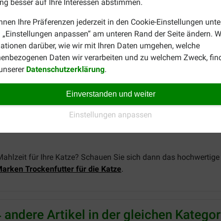
g besser auf Ihre Interessen abstimmen.
bedenkenlos verwenden.
nnen Ihre Präferenzen jederzeit in den Cookie-Einstellungen unte
ly Delights - Thunfisch mit Garnelen 
 „Einstellungen anpassen“ am unteren Rand der Seite ändern. W
ationen darüber, wie wir mit Ihren Daten umgehen, welche
ühnerfleisch 20,6%, Garnelen 4,1%, Hühnerleber 3,9%, Hühnerfet
enbezogenen Daten wir verarbeiten und zu welchem Zweck, fin
 unserer
Datenschutzerklärung
.
ohfett 5%, Rohasche 1,5%, Rohfaser 0,1%, Feuchtigkeit 79%.
Einverstanden und weiter
, Johannisbrotkernmehl 2040 mg/kg, Carrageen 1530 mg/kg
Einstellungen anpassen
Mahlzeit für Ihre Katze? Schauen Sie sich dann das hochwertige
arken Trockenfutter für die Katze
.
 andere Artikel in der gleichen Kategor