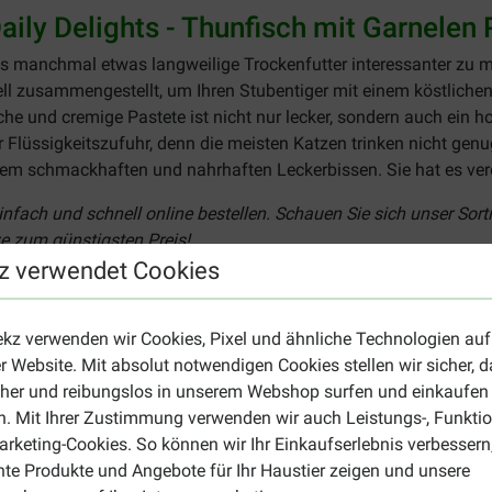
ily Delights - Thunfisch mit Garnelen 
s manchmal etwas langweilige Trockenfutter interessanter zu
ll zusammengestellt, um Ihren Stubentiger mit einem köstliche
che und cremige Pastete ist nicht nur lecker, sondern auch ein 
 der Flüssigkeitszufuhr, denn die meisten Katzen trinken nicht g
esem schmackhaften und nahrhaften Leckerbissen. Sie hat es ver
nfach und schnell online bestellen. Schauen Sie sich unser Sort
ze zum günstigsten Preis!
z verwendet Cookies
o Thunfisch mit Garnelen Paté Katzen-
usätzlich zur Hauptmahlzeit verfüttert werden, sollte aber nich
ekz verwenden wir Cookies, Pixel und ähnliche Technologien auf
rockenfutter.
r Website. Mit absolut notwendigen Cookies stellen wir sicher, 
cher und reibungslos in unserem Webshop surfen und einkaufen
g täglich 1/8 Dose Nassfutter, einer Katze mit einem Gewicht von 3 kg 2/8 Dosen und einer 
. Mit Ihrer Zustimmung verwenden wir auch Leistungs-, Funktio
n und die Mengen entsprechend anzupassen. Nach dem Öffnen de
rketing-Cookies. So können wir Ihr Einkaufserlebnis verbessern
nte Produkte und Angebote für Ihr Haustier zeigen und unsere
s Trinkwasser zur Verfügung. Das Haltbarkeitsdatum ist auf der