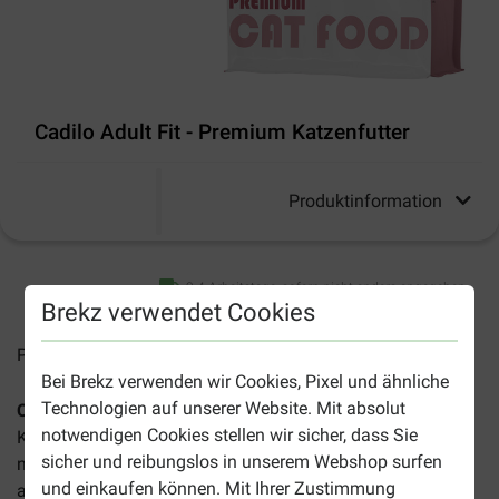
Cadilo Adult Fit - Premium Katzenfutter
Produktinformation
2-4 Arbeitstage, sofern nicht anders angegeben
Brekz verwendet Cookies
Preise inkl. MwSt zzgl.
Versandkosten
Bei Brekz verwenden wir Cookies, Pixel und ähnliche
Technologien auf unserer Website. Mit absolut
Cadilo Adult Fit Katzenfutter
ist ein hochwertiges
notwendigen Cookies stellen wir sicher, dass Sie
Katzenfutter, das exklusiv bei Brekz erhältlich ist. Dieses
sicher und reibungslos in unserem Webshop surfen
natürliche Futter ist hervorragend geeignet für Ihre aktive,
und einkaufen können. Mit Ihrer Zustimmung
ausgewachsene Katze.