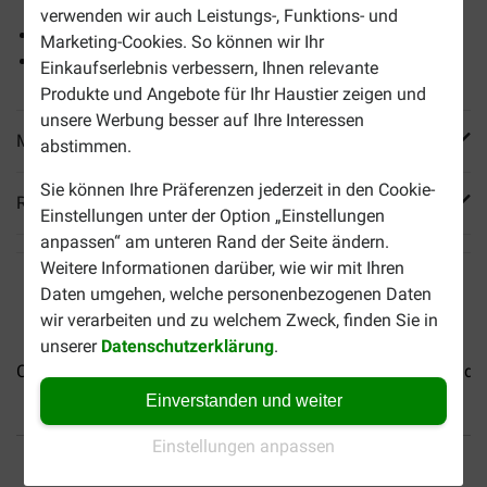
verwenden wir auch Leistungs-, Funktions- und
Leicht verdaulich
Marketing-Cookies. So können wir Ihr
Vollständig weizenglutenfrei
Einkaufserlebnis verbessern, Ihnen relevante
Produkte und Angebote für Ihr Haustier zeigen und
unsere Werbung besser auf Ihre Interessen
Mehr Produktinfos
abstimmen.
Sie können Ihre Präferenzen jederzeit in den Cookie-
Reviews
Einstellungen unter der Option „Einstellungen
anpassen“ am unteren Rand der Seite ändern.
Weitere Informationen darüber, wie wir mit Ihren
Daten umgehen, welche personenbezogenen Daten
wir verarbeiten und zu welchem Zweck, finden Sie in
unserer
Datenschutzerklärung
.
Cadilo Senior - Premium...
Cadilo Active Outdoor -...
Cadil
Einverstanden und weiter
Einstellungen anpassen
Bis 30% günstiger
Sicher bezahlen