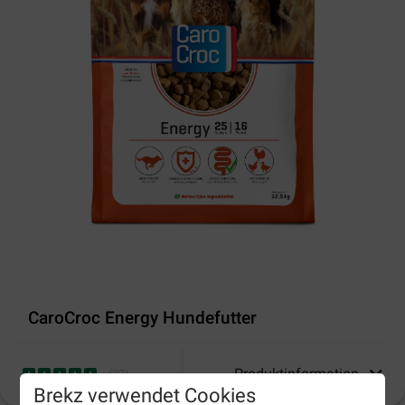
CaroCroc Energy Hundefutter
Produktinformation
(
22
)
Brekz verwendet Cookies