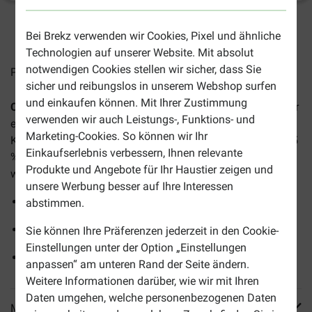
2-4 Arbeitstage, sofern nicht anders angegeben
Bei Brekz verwenden wir Cookies, Pixel und ähnliche
Technologien auf unserer Website. Mit absolut
notwendigen Cookies stellen wir sicher, dass Sie
Preise inkl. MwSt zzgl.
Versandkosten
sicher und reibungslos in unserem Webshop surfen
und einkaufen können. Mit Ihrer Zustimmung
CaroCroc Energy
Hundefutter
wurde speziell für Vierbeiner
verwenden wir auch Leistungs-, Funktions- und
entwickelt, die sich körperlich stark auspowern. Die
Marketing-Cookies. So können wir Ihr
Kroketten enthalten einen hohen Protein- und Fettanteil (25
Einkaufserlebnis verbessern, Ihnen relevante
% bzw. 16 %) und hochwertige, natürliche Rohstoffe. Alles,
Produkte und Angebote für Ihr Haustier zeigen und
was für eine Top-Kondition nötig ist!
unsere Werbung besser auf Ihre Interessen
Abgestimmt auf einen höheren Energiebedarf
abstimmen.
Mit Vitamin E zur Unterstützung der Abwehrkräfte
Sie können Ihre Präferenzen jederzeit in den Cookie-
Einstellungen unter der Option „Einstellungen
Fördert eine gesunde Darmflora
anpassen“ am unteren Rand der Seite ändern.
Weitere Informationen darüber, wie wir mit Ihren
Daten umgehen, welche personenbezogenen Daten
Mehr Produktinfos