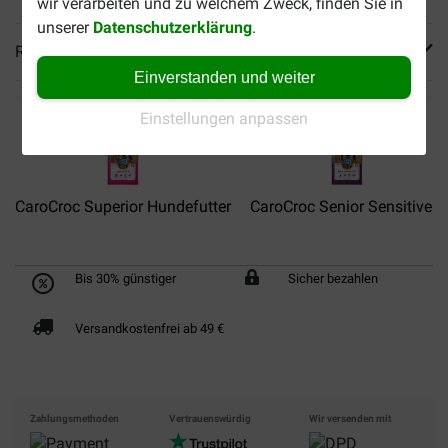
wir verarbeiten und zu welchem Zweck, finden Sie in
unserer
Datenschutzerklärung
.
Reviews
Einverstanden und weiter
Einstellungen anpassen
CaroCroc Superior Hundefutter
CaroCroc Senior Sensitive...
Bis 30% günstiger
Sicher bezahlen
Versandkostenfrei ab 49 €
Zahlungsmethoden
Vertrauenswürdig
Wir versenden mit