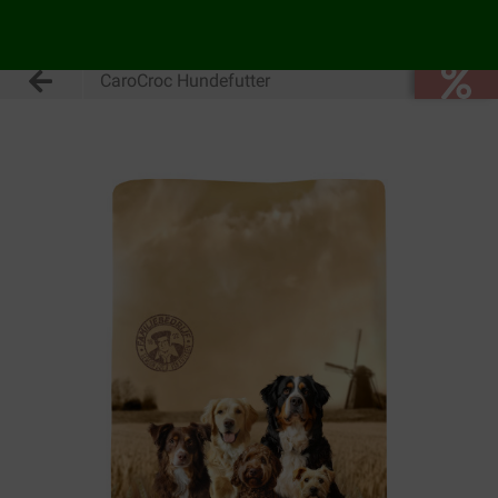
CaroCroc Hundefutter