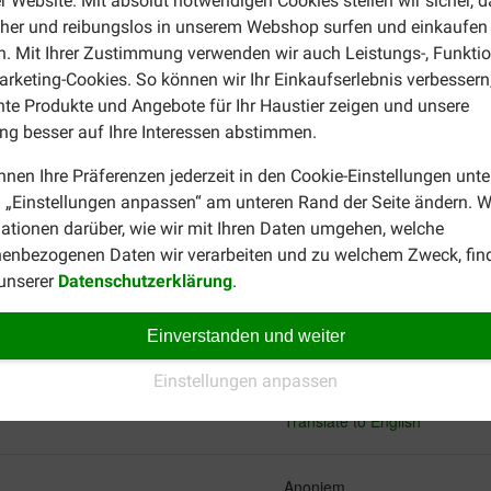
r Website. Mit absolut notwendigen Cookies stellen wir sicher, 
cher und reibungslos in unserem Webshop surfen und einkaufen
. Mit Ihrer Zustimmung verwenden wir auch Leistungs-, Funktio
rketing-Cookies. So können wir Ihr Einkaufserlebnis verbessern
V. Peeters - België
nte Produkte und Angebote für Ihr Haustier zeigen und unsere
14-09-2022
g besser auf Ihre Interessen abstimmen.
nnen Ihre Präferenzen jederzeit in den Cookie-Einstellungen unte
 interesiert sich " überhaupt
Heel leuk speeltje, de raspoes
zwiert er lustig meer rond. He
 „Einstellungen anpassen“ am unteren Rand der Seite ändern. W
Translate to English
ationen darüber, wie wir mit Ihren Daten umgehen, welche
enbezogenen Daten wir verarbeiten und zu welchem Zweck, fin
 unserer
Datenschutzerklärung
.
Debbie Beyaert
08-09-2020
Einverstanden und weiter
vec
1 van men 3 katten heeft af e
Einstellungen anpassen
hoogvlieger.
Translate to English
Anoniem