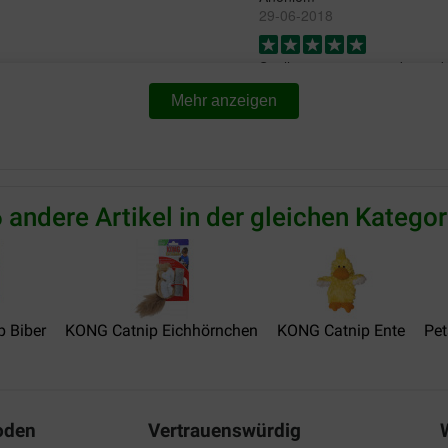
29-06-2018
Snelle service en goede prod
Translate to English
Mehr anzeigen
 andere Artikel in der gleichen Kategor
 Biber
KONG Catnip Eichhörnchen
KONG Catnip Ente
Pet
oden
Vertrauenswürdig