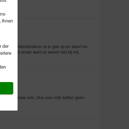
dass
ns-
, Ihnen
r der
 van mijn kleinkinderen is er gek op en sleurt en
b geen foto ervan want ze woont niet bij mij.
eitere
den
n toe interesse erin. Dus voor mijn katten geen