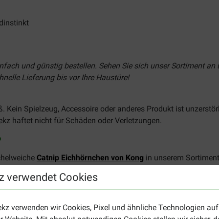
instinkt
infach und günstig bestellen. Sehen Sie sich unser Sortiment an 
nelle Lieferung bis vor Ihre Haustüre!
ein Spielzeug, Accessoire oder anderes Produkt ist unzerstörbar
ekz haftet nicht für Schäden oder Verletzungen.
?
chelweiche
Catnip Eichhörnchen von Kong
in unserem Sortiment.
tsseite für Katzenspielzeug
.
z verwendet Cookies
ekz verwenden wir Cookies, Pixel und ähnliche Technologien auf