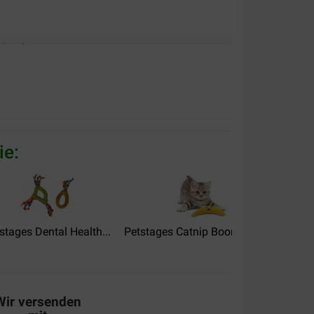
ukten!
ie:
stages Dental Health...
Petstages Catnip Boomerang...
Kat
Wir versenden