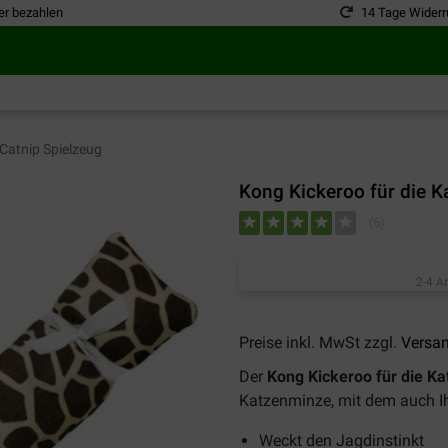
er bezahlen
14 Tage Widerr
Catnip Spielzeug
Kong Kickeroo für die K
(
6
)
2-4 A
Preise inkl. MwSt zzgl.
Versa
Der
Kong Kickeroo für die Ka
Katzenminze, mit dem auch Ih
Weckt den Jagdinstinkt