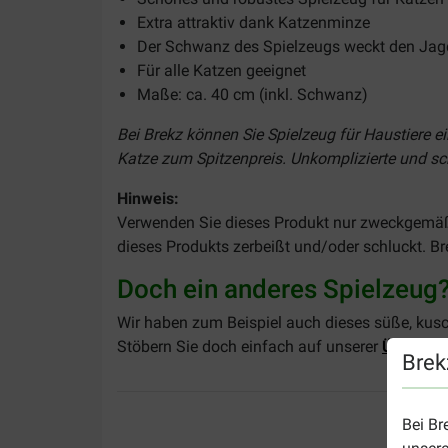
Extra attraktiv dank Katzenminze
Der Schwanz des Spielzeugs weckt den Jagd
Für alle Katzen geeignet
Maße: ca. 40 cm (inkl. Schwanz)
Bei Brekz können Sie Spielzeug für Haustiere e
Katze zum Spitzenpreis. Unkomplizierte und sch
Hinweis:
Verwenden Sie dieses Produkt nur zweckgemäß. K
dieses Produkts zerbeißt und/oder schluckt. Br
Doch ein anderes Spielzeug
Wir haben zum Beispiel auch dieses süße, kus
Stöbern Sie doch einfach auf unserer
Übersich
Brek
Bei Br