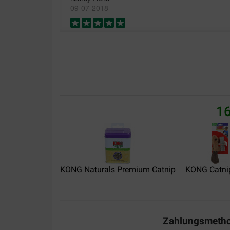
09-07-2018
Mijn katten zijn er dol op
Translate to English
16
KONG Naturals Premium Catnip
KONG Catnip
Zahlungsmeth