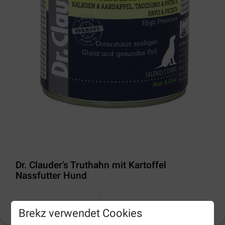
Dr. Clauder's Truthahn mit Kartoffel
Nassfutter Hund
Produktinformation
(
1
)
Brekz verwendet Cookies