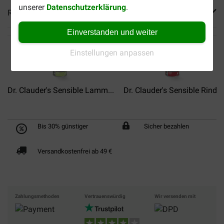
unserer
Datenschutzerklärung
.
Reviews
Einverstanden und weiter
Einstellungen anpassen
Dr. Clauder's Sensible Lamm...
Dr. Clauder's Sensible Rind...
Bis 30% günstiger
Sicher bezahlen
Versandkostenfrei ab 49 €
Zahlungsmethoden
Vertrauenswürdig
Wir versenden mit