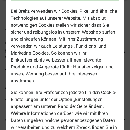
Bei Brekz verwenden wir Cookies, Pixel und ähnliche
2-4 Arbeitstage, sofern nicht anders angegeben
Technologien auf unserer Website. Mit absolut
notwendigen Cookies stellen wir sicher, dass Sie
Preise inkl. MwSt zzgl.
Versandkosten
sicher und reibungslos in unserem Webshop surfen
und einkaufen können. Mit Ihrer Zustimmung
Mit
Dr. Clauder's Truthahn mit Kartoffel Nassfutter
verwenden wir auch Leistungs-, Funktions- und
Hund
bieten Sie Ihrem erwachsenen Hund eine vollständige
Marketing-Cookies. So können wir Ihr
Ernährung mit ausschließlich hochwertigen Zutaten.
Einkaufserlebnis verbessern, Ihnen relevante
Produkte und Angebote für Ihr Haustier zeigen und
Sanft gedämpft, um natürlichen Geschmack und
unsere Werbung besser auf Ihre Interessen
Nährstoffe zu bewahren
abstimmen.
Unter anderem Pute als leicht verdauliche Eiweißquelle
Sie können Ihre Präferenzen jederzeit in den Cookie-
Einstellungen unter der Option „Einstellungen
Trägt dank Omega-3 zu einem glänzenden Fell bei
anpassen“ am unteren Rand der Seite ändern.
Weitere Informationen darüber, wie wir mit Ihren
Daten umgehen, welche personenbezogenen Daten
Mehr Produktinfos
wir verarbeiten und zu welchem Zweck, finden Sie in