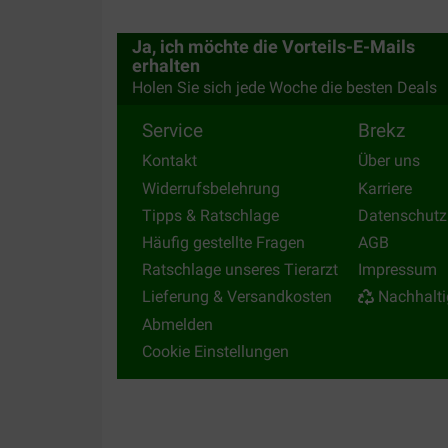
zak met het eten van onze parkieten was van bov
het zand voor in hun kooi te strooien , waardoor 
Ja, ich möchte die Vorteils-E-Mails
lag
erhalten
Translate to English
Holen Sie sich jede Woche die besten Deals
Service
Brekz
Kontakt
Über uns
Widerrufsbelehrung
Karriere
Tipps & Ratschlage
Datenschutz
Häufig gestellte Fragen
AGB
Ratschlage unseres Tierarzt
Impressum
Lieferung & Versandkosten
Nachhalti
Abmelden
Cookie Einstellungen