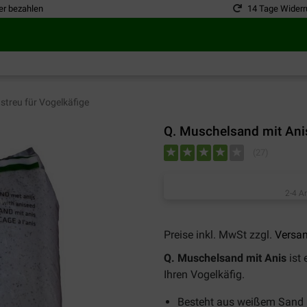
er bezahlen
14 Tage Widerr
streu für Vogelkäfige
Q. Muschelsand mit Ani
(
27
)
2-4 A
Preise inkl. MwSt zzgl.
Versa
Q. Muschelsand mit Anis
ist 
Ihren Vogelkäfig.
Besteht aus weißem Sand 