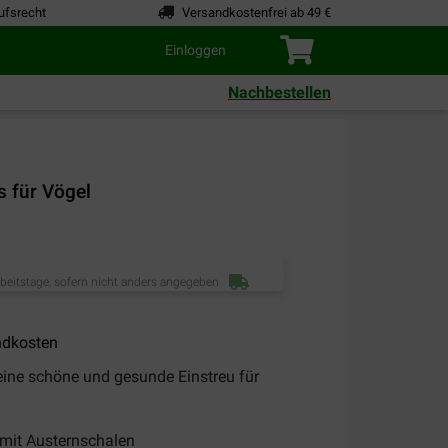
ufsrecht
Versandkostenfrei ab 49 €
Einloggen
Nachbestellen
s für Vögel
rbeitstage, sofern nicht anders angegeben
ndkosten
eine schöne und gesunde Einstreu für
mit Austernschalen