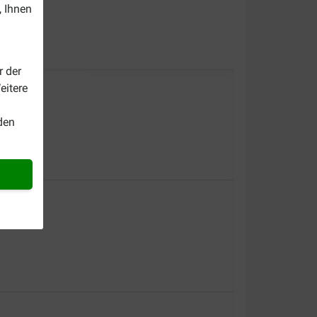
, Ihnen
r der
eitere
den
uft