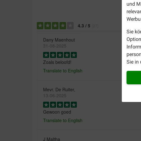
und Ma
releva
Werbun
4.3
/
5
(
27
)
Sie kö
Option
Dany Maenhout
31-08-2025
Inform
person
Sie in
Zoals beloofd!
Translate to English
Mevr. De Ruiter,
13-06-2025
Gewoon goed
Translate to English
J Maltha