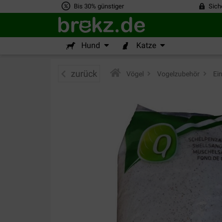
Bis 30% günstiger
Sich
Hund
Katze
zurück
Vögel
>
Vogelzubehör
>
Ein