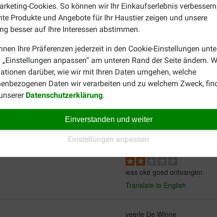
rketing-Cookies. So können wir Ihr Einkaufserlebnis verbessern
nte Produkte und Angebote für Ihr Haustier zeigen und unsere
g besser auf Ihre Interessen abstimmen.
nnen Ihre Präferenzen jederzeit in den Cookie-Einstellungen unte
 „Einstellungen anpassen“ am unteren Rand der Seite ändern. W
Anita
19-06-2025
ationen darüber, wie wir mit Ihren Daten umgehen, welche
enbezogenen Daten wir verarbeiten und zu welchem Zweck, fin
 unserer
Datenschutzerklärung
.
Meget findelt sand med god d
Translate to English
Einverstanden und weiter
Annick vandekerchove
Einstellungen anpassen
26-11-2024
was oké goed ontvangen
Translate to English
veerle De Winne