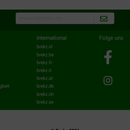
en tot onder gescheurd , als
Translate to English
alles los in de kartonen doos
International
Folge uns
brekz.nl
brekz.be
brekz.fr
brekz.it
brekz.at
gkeit
brekz.dk
brekz.ch
brekz.se