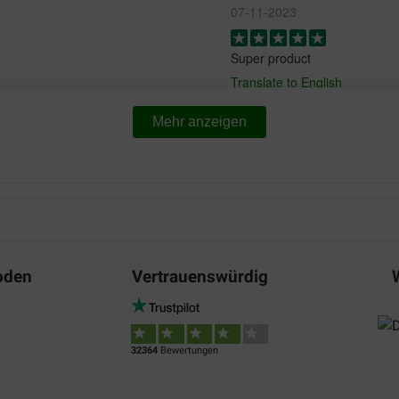
07-11-2023
Super product
Translate to English
Mehr anzeigen
Linda Leuckx
16-03-2023
Preis –
Prijs kwaliteit heel goed
Leistungsverhältnis:
Translate to English
oden
Vertrauenswürdig
Willy Hermy
12-09-2022
32364
Bewertungen
t de laatste keer . Zowel de
Goed product,,en snelle lever