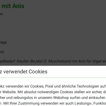
 mit Anis
en
wege
nis
elbedarf. Kaufen Sie jetzt Q. Muschelsand mit Anis für Vögel ein
z verwendet Cookies
and mit Anis
er und Snacks für Ihre Vögel, wie zum Beispiel das
Cédé Eifutter
ekz verwenden wir Cookies, Pixel und ähnliche Technologien auf
Sie auf dieser
Übersichtsseite
.
r Website. Mit absolut notwendigen Cookies stellen wir sicher, 
cher und reibungslos in unserem Webshop surfen und einkaufen
. Mit Ihrer Zustimmung verwenden wir auch Leistungs-, Funktio