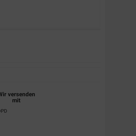
Wir versenden
mit
ing,, meer moet dat niet kunt ge niet verlangen