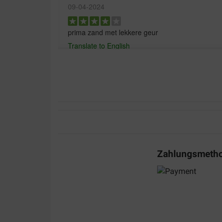
09-04-2024
prima zand met lekkere geur
Translate to English
Anneke Steenbergen
22-06-2023
Lieferung:
Qualität:
Gewoon prima schelpenzand!
Zahlungsmeth
Translate to English
Danny Vereecke
24-09-2022
We hebben steeds verzorgde pakken ontvangen to