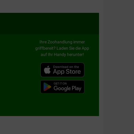
alität:
Preis –
Leistungsverhältnis:
u 6 weken bij onze hond, en het werkt goed. Hij
Ihre Zoohandlung immer
eer van zijn prostaat. En geen vieze spetters meer
griffbereit? Laden Sie die App
et rust en loopt niet meer te piepen op afstand
auf Ihr Handy herunter!
t nu toe.