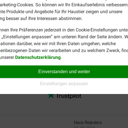
rketing-Cookies. So können wir Ihr Einkaufserlebnis verbessern
auer relativ kurz. Diese kann zwischen wenigen Tagen und 3 Woch
nte Produkte und Angebote für Ihr Haustier zeigen und unsere
ort. Bei langfristigen Beschwerden ist der Effekt meist nach 1
g besser auf Ihre Interessen abstimmen.
 bei Zimmertemperatur (5-20°C) und schützen Sie es vor Sonnen
nnen Ihre Präferenzen jederzeit in den Cookie-Einstellungen unte
 auf der Verpackung angegeben und in der Regel vollkommen aus
 „Einstellungen anpassen“ am unteren Rand der Seite ändern. W
ationen darüber, wie wir mit Ihren Daten umgehen, welche
enbezogenen Daten wir verarbeiten und zu welchem Zweck, fin
 unserer
Datenschutzerklärung
.
ur Reduzierung von Körpergeruch bei läufigen Hunden und Katz
upplemente finden Sie in unserer
Hundeapotheke
und
Katzenap
Einverstanden und weiter
Einstellungen anpassen
Hans Reijnders
01-08-2022