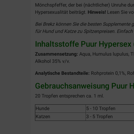
Mönchspfeffer, der bei (nächtlicher) Unruhe du
Hypersexualität beiträgt.
Hinweis!
Lesen Sie vo
Bei Brekz können Sie die besten Supplemente gü
für Hund und Katze zu Spitzenpreisen. Einfach u
Inhaltsstoffe Puur Hypersex 
Zusammensetzung:
Aqua, Humulus lupulus, T
Alkohol 35% v/v.
Analytische Bestandteile:
Rohprotein 0,1%, Roh
Gebrauchsanweisung Puur Hy
20 Tropfen entsprechen ca. 1 ml.
Hunde
5 - 10 Tropfen
Katzen
3 - 5 Tropfen