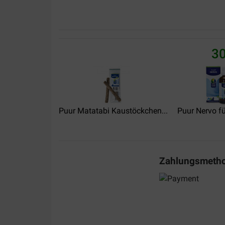
10maanden was al het gras af aan het likken en d
andere hond die hij tegen kwam, at hij al weken 
heeft inwerktijd nodig maar we merkte na 2 weke
nu is hij een stuk rustiger. Het ‘probleem’ van de p
weg, maar hij is een stuk rustiger, luistert (iets) 
30
minder verliefdheid heeft. Niet zaligmakend maa
product!
Translate to English
Nadine Van Cutsem
Puur Matatabi Kaustöckchen...
Puur Nervo fü
11-03-2024
Werkt totaal niet
Translate to English
Zahlungsmeth