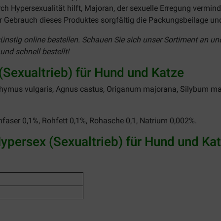
rch Hypersexualität hilft, Majoran, der sexuelle Erregung vermi
r Gebrauch dieses Produktes sorgfältig die Packungsbeilage u
nstig online bestellen. Schauen Sie sich unser Sortiment an und
nd schnell bestellt!
(Sexualtrieb) für Hund und Katze
hymus vulgaris, Agnus castus, Origanum majorana, Silybum m
faser 0,1%, Rohfett 0,1%, Rohasche 0,1, Natrium 0,002%.
persex (Sexualtrieb) für Hund und Ka