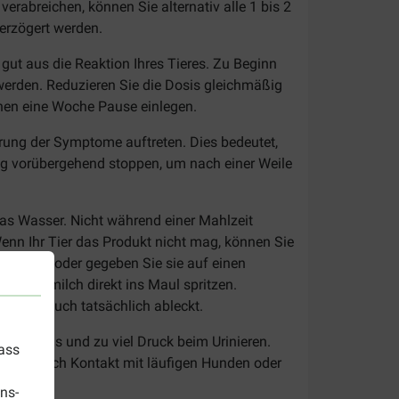
verabreichen, können Sie alternativ alle 1 bis 2
verzögert werden.
gut aus die Reaktion Ihres Tieres. Zu Beginn
werden. Reduzieren Sie die Dosis gleichmäßig
chen eine Woche Pause einlegen.
rung der Symptome auftreten. Dies bedeutet,
ung vorübergehend stoppen, um nach einer Weile
twas Wasser. Nicht während einer Mahlzeit
nn Ihr Tier das Produkt nicht mag, können Sie
as Futter oder gegeben Sie sie auf einen
Katzenmilch direkt ins Maul spritzen.
Tropfen auch tatsächlich ableckt.
dem Penis und zu viel Druck beim Urinieren.
dass
ie möglich Kontakt mit läufigen Hunden oder
ns-