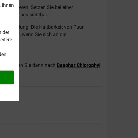
, Ihnen
en variieren. Setzen Sie bei einer
 bis 3 Wochen sichtbar.
einstrahlung. Die Haltbarkeit von Puur
r der
reichend, wenn Sie sich an die
eitere
den
en? Schauen Sie dann nach
Beaphar Chlorophyl
otheke
.