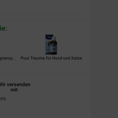
ie:
ooms
nancy...
Puur Trauma für Hund und Katze
Phytonics HormO
alität:
Preis –
Leistungsverhältnis:
Wir versenden
mit
ad er veel last van, nu is het na 3weken