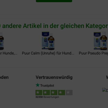
oor de verliefdheid, op elke
Translate to English
nauwelijks meer. Het product
n langzaamaan al verschil en
ubertijd is nog niet volledig
beter en eet beter doordat hij
 andere Artikel in der gleichen Kategor
r wel zeker een helpend
Natascha Timmermans-Kort
r Hunde,...
Puur Calm (Unruhe) für Hund...
Puur Pseudo Preg
09-12-2023
Lieferung:
Qu
oden
Vertrauenswürdig
Onze jonge teckel van 8mnd h
gebruiken vrijwel weg.
Translate to English
32358
Bewertungen