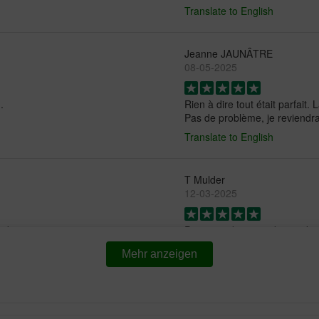
Translate to English
Jeanne JAUNÂTRE
08-05-2025
.
Rien à dire tout était parfait.
Pas de problème, je reviendr
Translate to English
T Mulder
12-03-2025
s bien
Prima product, goede prijs kw
bestanddelen voor mijn midde
Mehr anzeigen
Translate to English
Filée
17-08-2024