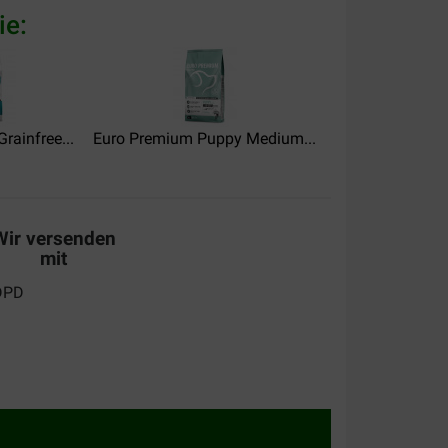
ie:
rainfree...
Euro Premium Puppy Medium...
Euro Premium Ad
voeding
Wir versenden
mit