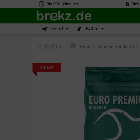
Bis 30% günstiger
Sich
Hund
Katze
zurück
Hund
>
Marken Hundefutter
Rabatt