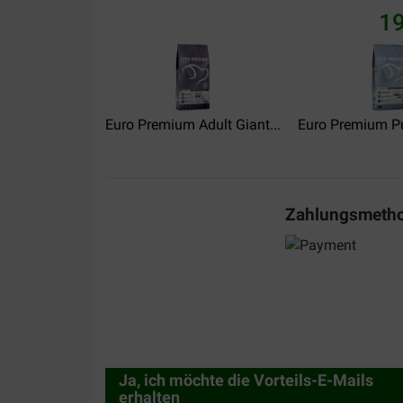
19
goed product ,hond eet de brokken met smaak s
Translate to English
Euro Premium Adult Giant...
Durand
Euro Premium Pu
08-08-2024
Produit satisfaisant pour l’alimentaire de mes co
Translate to English
Zahlungsmeth
Ja, ich möchte die Vorteils-E-Mails
erhalten