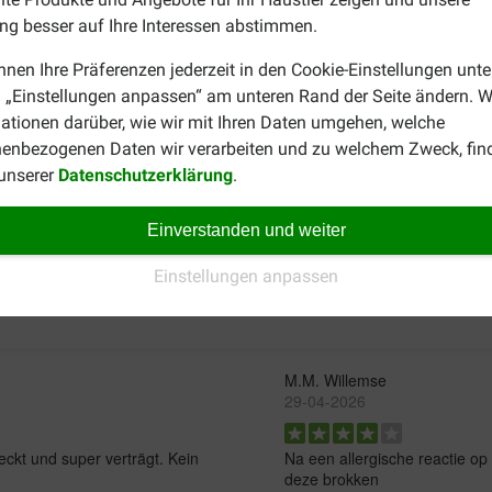
g besser auf Ihre Interessen abstimmen.
290 - 345
nnen Ihre Präferenzen jederzeit in den Cookie-Einstellungen unte
 „Einstellungen anpassen“ am unteren Rand der Seite ändern. W
ationen darüber, wie wir mit Ihren Daten umgehen, welche
n Euro Premium Trockenfutter für Ihren Hund? Wir haben zum 
enbezogenen Daten wir verarbeiten und zu welchem Zweck, fin
e Hundefutter einer anderen Marke? Stöbern Sie doch einfach a
 unserer
Datenschutzerklärung
.
Einverstanden und weiter
Einstellungen anpassen
M.M. Willemse
29-04-2026
kt und super verträgt. Kein
Na een allergische reactie o
deze brokken