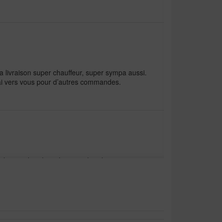
 La livraison super chauffeur, super sympa aussi.
ai vers vous pour d’autres commandes.
aliteit verhouding. Juiste verhoudingen
lgrote herdershond.