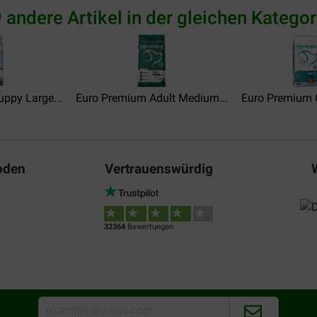
 andere Artikel in der gleichen Kategor
nel op
Trop trop bien
Translate to English
ppy Large...
Euro Premium Adult Medium...
Chris
Euro Premium G
30-01-2024
ckers
Prijs, kwaliteit prima honden
oden
Vertrauenswürdig
Translate to English
32364
Bewertungen