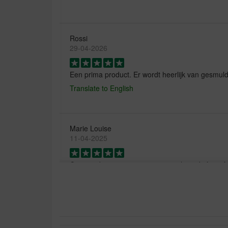
Rossi
29-04-2026
Een prima product. Er wordt heerlijk van gesmuld
Translate to English
Marie Louise
11-04-2025
Ce sont des croquettes que mon chien digère trè
Translate to English
Jetty de Jager
28-10-2024