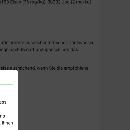
3b103 Eisen (76 mg/kg), 3b202 Jod (2 mg/kg),
Futter immer ausreichend frisches Trinkwasser
rmenge nach Bedarf anzupassen, um das
eise ausreichend, wenn Sie die empfohlene
 gut.
dass
ns-
, Ihnen