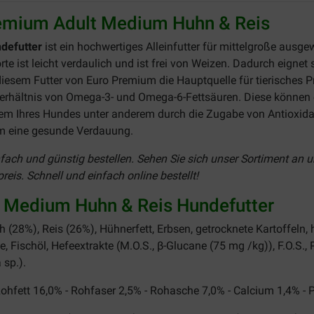
remium Adult Medium Huhn & Reis
defutter
ist ein hochwertiges Alleinfutter für mittelgroße aus
te ist leicht verdaulich und ist frei von Weizen. Dadurch eignet 
diesem Futter von Euro Premium die Hauptquelle für tierisches P
 Verhältnis von Omega-3- und Omega-6-Fettsäuren. Diese können
em Ihres Hundes unter anderem durch die Zugabe von Antioxidan
em eine gesunde Verdauung.
fach und günstig bestellen. Sehen Sie sich unser Sortiment an 
is. Schnell und einfach online bestellt!
 Medium Huhn & Reis Hundefutter
 (28%), Reis (26%), Hühnerfett, Erbsen, getrocknete Kartoffeln,
fe, Fischöl, Hefeextrakte (M.O.S., β-Glucane (75 mg /kg)), F.O.S.,
 sp.).
ohfett 16,0% - Rohfaser 2,5% - Rohasche 7,0% - Calcium 1,4% -