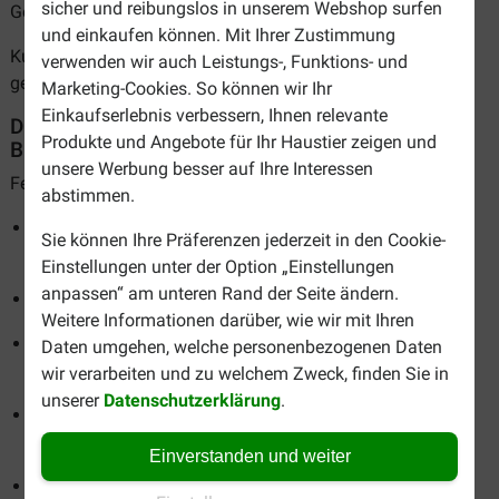
sicher und reibungslos in unserem Webshop surfen
Geschmacks- und Konservierungsstoffen.
und einkaufen können. Mit Ihrer Zustimmung
Kurz gesagt: eine unwiderstehlich leckere und zugleich
verwenden wir auch Leistungs-, Funktions- und
gesunde Mahlzeit für Ihre Katze!
Marketing-Cookies. So können wir Ihr
Einkaufserlebnis verbessern, Ihnen relevante
Die gesundheitlichen Vorteile von Felix auf einen
Produkte und Angebote für Ihr Haustier zeigen und
Blick
unsere Werbung besser auf Ihre Interessen
Felix Katzenfutter unterstützt:
abstimmen.
Ein gesundes, glänzendes Fell dank essenzieller
Sie können Ihre Präferenzen jederzeit in den Cookie-
Fettsäuren
Einstellungen unter der Option „Einstellungen
anpassen“ am unteren Rand der Seite ändern.
Starke Muskeln durch hochwertige Proteine
Weitere Informationen darüber, wie wir mit Ihren
Starke Zähne und Knochen dank Vitamin D und
Daten umgehen, welche personenbezogenen Daten
Mineralstoffen
wir verarbeiten und zu welchem Zweck, finden Sie in
unserer
Datenschutzerklärung
.
Ein starkes natürliches Immunsystem dank
Antioxidantien wie Vitamin E
Einverstanden und weiter
Gutes Sehvermögen durch den Zusatz von Vitamin A