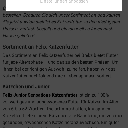
Einstellungen anpassen
Bei Brekz können Sie Felix Katzenfutter günstig online
bestellen. Schauen Sie sich unser Sortiment an und kaufen
Sie jetzt unwiderstehliches Katzenfutter zu den niedrigsten
Preisen. Einfach bestellt und blitzschnell zu Ihnen nach
Hause geliefert!
Sortiment an Felix Katzenfutter
Das Sortiment an FelixKatzenfutter bei Brekz bietet Futter
für jede Altersphase – und das zu den besten Preisen! Um
Ihnen bei der richtigen Auswahl zu helfen, haben wir das
Katzenfutter nachfolgend nach Lebensphasen sortiert.
Kätzchen und Junior
Felix Junior Sensations Katzenfutter
ist ein zu 100%
vollwertiges und ausgewogenes Futter für Katzen im Alter
von 6 bis 52 Wochen. Die schmackhaften, knusprigen
Kroketten bieten Ihrem Kätzchen alle Bausteine, um zu einer
gesunden, erwachsenen Katze heranzuwachsen. Ein guter