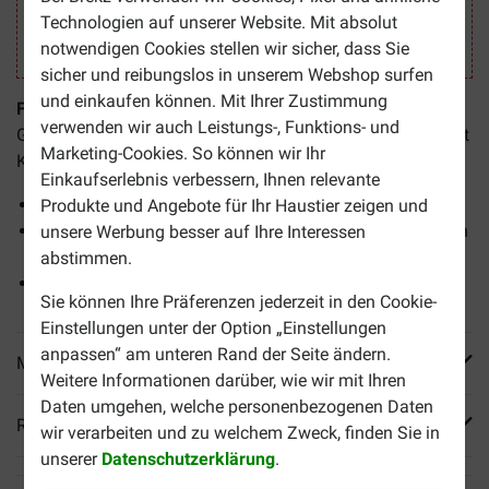
Technologien auf unserer Website. Mit absolut
notwendigen Cookies stellen wir sicher, dass Sie
sicher und reibungslos in unserem Webshop surfen
und einkaufen können. Mit Ihrer Zustimmung
Flexadin Advanced Cat
ist ein Supplement für Katzen mit
verwenden wir auch Leistungs-, Funktions- und
Gelenkbeschwerden. Dieses Ergänzungsfuttermittel enthält
Marketing-Cookies. So können wir Ihr
Kollagen Typ 2, ein wichtiger Bestandteil des Knorpels.
Einkaufserlebnis verbessern, Ihnen relevante
Enthält Kollagen Typ II
Produkte und Angebote für Ihr Haustier zeigen und
Für Katzen mit Gelenkbeschwerden im fortgeschrittenen
unsere Werbung besser auf Ihre Interessen
Stadium
abstimmen.
Tagesration in einem leckeren Kausnack
Sie können Ihre Präferenzen jederzeit in den Cookie-
Einstellungen unter der Option „Einstellungen
anpassen“ am unteren Rand der Seite ändern.
Mehr Produktinfos
Weitere Informationen darüber, wie wir mit Ihren
Daten umgehen, welche personenbezogenen Daten
Reviews
wir verarbeiten und zu welchem Zweck, finden Sie in
unserer
Datenschutzerklärung
.