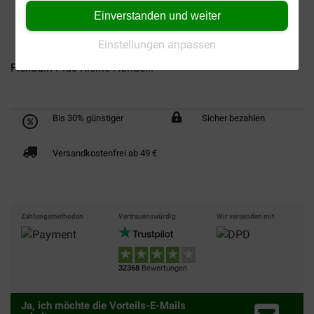
Einverstanden und weiter
Einstellungen anpassen
Flexadin Plus Kleine Hunde...
Bis 30% günstiger
Sicher bezahlen
Versandkostenfrei ab 49 €
Zahlungsmethoden
Vertrauenswürdig
Wir versenden mit
32368
Bewertungen
Ja, ich möchte die Vorteils-E-Mails