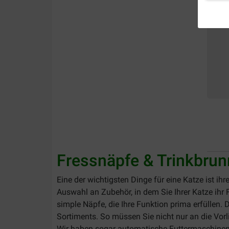
Fressnäpfe & Trinkbru
Eine der wichtigsten Dinge für eine Katze ist ihre
Auswahl an Zubehör, in dem Sie Ihrer Katze ihr 
simple Näpfe, die Ihre Funktion prima erfüllen
Sortiments. So müssen Sie nicht nur an die Vor
Wir haben sogar automatische Futtermaschinen 