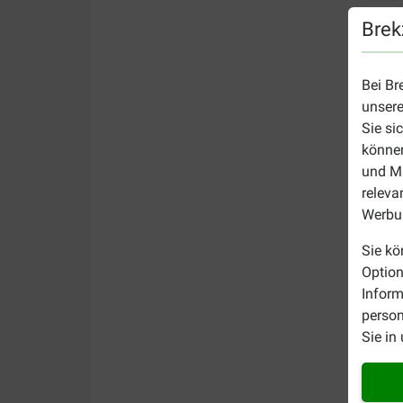
Brek
Bei Br
unsere
Sie si
können
und Ma
releva
Werbun
Sie kö
Option
Inform
person
Sie in