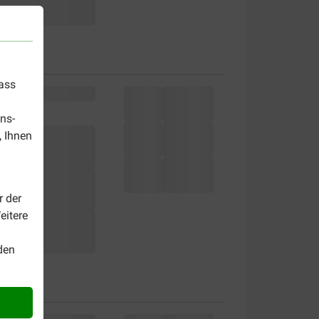
dass
ns-
, Ihnen
r der
eitere
den