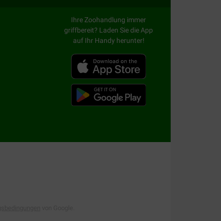
ine Kombination von zwei Näpfen nebeneinander,
Ihre Zoohandlung immer
griffbereit? Laden Sie die App
auf Ihr Handy herunter!
tsseite
Zubehör für Katzen
.
gsbedingungen
von Google.