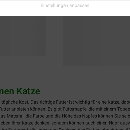
Einstellungen anpassen
nnen Katze
 tägliche Kost. Das richtige Futter ist wichtig für eine Katze, dab
Futter anbieten können. Es gibt Futternäpfe, die mit einem Top
. Das Material, die Farbe und die Höhe des Napfes können Sie se
lieben Ihrer Katze denken, sondern können auch einen Napf ausw
im Sortiment, die Ihnen das Dosieren des Futters abnehmen. W