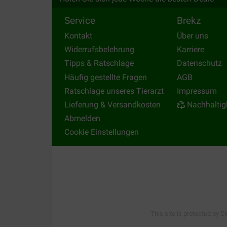
Edelstahl-Innennapf. Oder schauen Sie nac
die Sie als Futter- und Trinknapf verwenden 
Service
Brekz
Kontakt
Über uns
Widerrufsbelehrung
Karriere
Ein anderes Produkt?
Tipps & Ratschlage
Datenschutz
Sind Sie auf der Suche nach anderem Zubehör fü
Häufig gestellte Fragen
AGB
Ratschlage unseres Tierarzt
Impressum
Lieferung & Versandkosten
Nachhaltig
Abmelden
Cookie Einstellungen
This site is protected by C