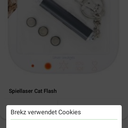
Spiellaser Cat Flash
Produktinformation
(
14
)
Brekz verwendet Cookies