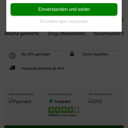
Einverstanden und weiter
Einstellungen anpassen
Weiche gestreifte...
Zingu Marienkäfer...
Dynamischer Spiel
Bis 30% günstiger
Sicher bezahlen
Versandkostenfrei ab 49 €
Zahlungsmethoden
Vertrauenswürdig
Wir versenden mit
32364
Bewertungen