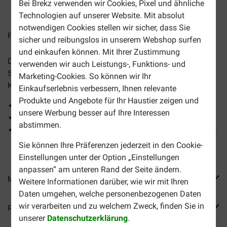
Bei Brekz verwenden wir Cookies, Pixel und ähnliche
2-4 Arbeitstage, sofern nicht anders angegeben
Technologien auf unserer Website. Mit absolut
notwendigen Cookies stellen wir sicher, dass Sie
Preise inkl. MwSt zzgl.
Versandkosten
sicher und reibungslos in unserem Webshop surfen
und einkaufen können. Mit Ihrer Zustimmung
Das
Spiellaser Cat Flash
ist ein sehr unterhaltsames
verwenden wir auch Leistungs-, Funktions- und
Spielzeug und eignet sich sowohl für Hunde als auch für
Marketing-Cookies. So können wir Ihr
Katzen.
Einkaufserlebnis verbessern, Ihnen relevante
Produkte und Angebote für Ihr Haustier zeigen und
Für endlosen Spielspaß
unsere Werbung besser auf Ihre Interessen
Geeignet für Hund und Katze
abstimmen.
Kann auch an Hosenbund oder Schlüsselbund befestigt
werden
Sie können Ihre Präferenzen jederzeit in den Cookie-
Einstellungen unter der Option „Einstellungen
anpassen“ am unteren Rand der Seite ändern.
Mehr Produktinfos
Weitere Informationen darüber, wie wir mit Ihren
Daten umgehen, welche personenbezogenen Daten
wir verarbeiten und zu welchem Zweck, finden Sie in
Reviews
unserer
Datenschutzerklärung
.