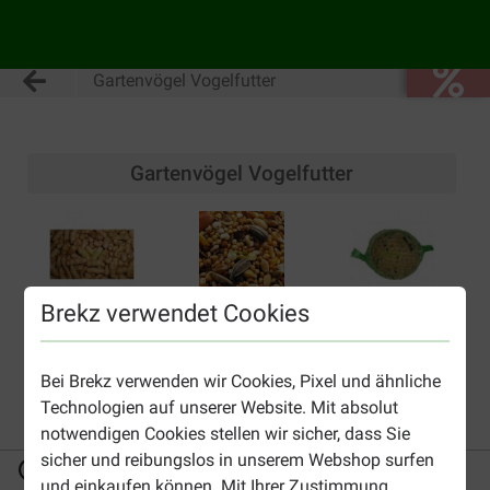
Gartenvögel Vogelfutter
Gartenvögel Vogelfutter
Brekz verwendet Cookies
Erdnüsse
Streufutter und
Meisenknödel
Halter
und
Erdnussnetze
Bei Brekz verwenden wir Cookies, Pixel und ähnliche
Technologien auf unserer Website. Mit absolut
notwendigen Cookies stellen wir sicher, dass Sie
sicher und reibungslos in unserem Webshop surfen
Bis 30% günstiger
Sicher bezahlen
und einkaufen können. Mit Ihrer Zustimmung