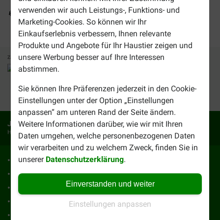
verwenden wir auch Leistungs-, Funktions- und
Versandkostenfrei ab 49 €
Marketing-Cookies. So können wir Ihr
Einkaufserlebnis verbessern, Ihnen relevante
Produkte und Angebote für Ihr Haustier zeigen und
unsere Werbung besser auf Ihre Interessen
Zahlungsmethoden
Vertrauenswürdig
Wir versenden mit
abstimmen.
Sie können Ihre Präferenzen jederzeit in den Cookie-
32358
Bewertungen
Einstellungen unter der Option „Einstellungen
anpassen“ am unteren Rand der Seite ändern.
Ja, ich möchte die Vorteils-E-Mails erhalten
Weitere Informationen darüber, wie wir mit Ihren
Holen Sie sich jede Woche die besten Deals
Daten umgehen, welche personenbezogenen Daten
wir verarbeiten und zu welchem Zweck, finden Sie in
unserer
Datenschutzerklärung
.
Kontakt
Impressum
Nachbestellen
Lieferung & Versandkosten
Einverstanden und weiter
Über uns
AGB
Tipps & Hinweise
Vorteile von Brekz
Einstellungen anpassen
Karriere
Häufig gestellte Fragen