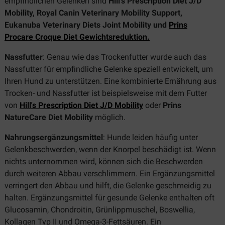
empfindlichen Gelenken sind
Hill's Prescription Diet J/D
Mobility, Royal Canin Veterinary Mobility Support,
Eukanuba Veterinary Diets Joint Mobility und
Prins
Procare Croque Diet Gewichtsreduktion
.
Nassfutter
: Genau wie das Trockenfutter wurde auch das
Nassfutter für empfindliche Gelenke speziell entwickelt, um
Ihren Hund zu unterstützen. Eine kombinierte Ernährung aus
Trocken- und Nassfutter ist beispielsweise mit dem Futter
von
Hill's Prescription Diet J/D Mobility
oder
Prins
NatureCare Diet Mobility
möglich.
Nahrungsergänzungsmittel
: Hunde leiden häufig unter
Gelenkbeschwerden, wenn der Knorpel beschädigt ist. Wenn
nichts unternommen wird, können sich die Beschwerden
durch weiteren Abbau verschlimmern. Ein Ergänzungsmittel
verringert den Abbau und hilft, die Gelenke geschmeidig zu
halten. Ergänzungsmittel für gesunde Gelenke enthalten oft
Glucosamin, Chondroitin, Grünlippmuschel, Boswellia,
Kollagen Typ II und Omega-3-Fettsäuren. Ein