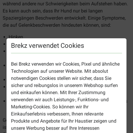
während andere nur Schwierigkeiten beim Aufstehen haben.
Es kann auch sein, dass Ihr Hund nur bei langen
Spaziergängen Beschwerden entwickelt. Einige Symptome,
die auf Gelenkbeschwerden hindeuten können, sind:
Hinken
Schwierigkeiten beim Aufstehen oder Hinlegen
Brekz verwendet Cookies
Startschwierigkeiten während eines Spaziergangs, die
sogenannte Startlahmheit
Bei Brekz verwenden wir Cookies, Pixel und ähnliche
Nicht mithalten können beim Spazierengehen, der Hund
Technologien auf unserer Website. Mit absolut
bleibt immer zurück
notwendigen Cookies stellen wir sicher, dass Sie
Beißen oder Lecken an den Gelenken
sicher und reibungslos in unserem Webshop surfen
Irritiert sein durch Schmerzen, nicht gestreichelt werden
und einkaufen können. Mit Ihrer Zustimmung
wollen
verwenden wir auch Leistungs-, Funktions- und
Mehr im Körbchen liegen bleiben, weniger/kein Bedürfnis
Marketing-Cookies. So können wir Ihr
zu spielen
Einkaufserlebnis verbessern, Ihnen relevante
Gelenkbeschwerden sind leider nie vollständig zu heilen. Es
Produkte und Angebote für Ihr Haustier zeigen und
ist daher besser, rechtzeitig mit der Unterstützung der
unsere Werbung besser auf Ihre Interessen