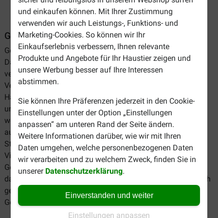
und einkaufen können. Mit Ihrer Zustimmung
verwenden wir auch Leistungs-, Funktions- und
Marketing-Cookies. So können wir Ihr
Getreidefreies Hundefutter
Einkaufserlebnis verbessern, Ihnen relevante
Getreide gehört nicht zur natürlichen Diät des Hundes.
Produkte und Angebote für Ihr Haustier zeigen und
Dadurch haben manche Hunde Schwierigkeiten, dieses zu
unsere Werbung besser auf Ihre Interessen
verdauen. Manche Rassen sind anfälliger als andere für
abstimmen.
Verdauungsprobleme und andere Allergiebeschwerden wie
Haarausfall, ein stumpfes Fell, eine gereizte Haut, Brechen
Sie können Ihre Präferenzen jederzeit in den Cookie-
und/oder Durchfall. Der Dünndarm kann gereizt werden,
Einstellungen unter der Option „Einstellungen
wodurch er Mühe hat, wichtige Nährstoffe aus dem Futter
anpassen“ am unteren Rand der Seite ändern.
aufzunehmen. Dadurch fehlen Ihrem Hund bestimmte
Weitere Informationen darüber, wie wir mit Ihren
Stoffe, die die allgemeine Gesundheit unterstützen. Ihr
Daten umgehen, welche personenbezogenen Daten
Vierbeiner kann dadurch auch andere
wir verarbeiten und zu welchem Zweck, finden Sie in
Gesundheitsbeschwerden entwickeln. Denken Sie daran,
unserer
Datenschutzerklärung
.
dass Sie Ihrem Hund neben einem getreidefreien Futter auch
getreidefreie Snacks geben, wenn er empfindlich auf
Einverstanden und weiter
Getreide reagiert.
Einstellungen anpassen