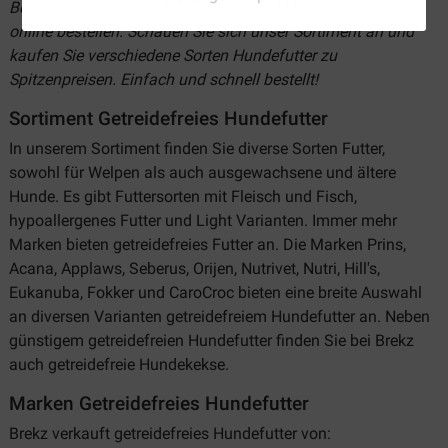
Bei Brekz können Sie getreidefreies Hundefutter günstig
online bestellen. Schauen Sie sich unser Sortiment an und
kaufen Sie verschiedene Sorten Hundefutter zu
Spitzenpreisen. Einfach und schnell bestellt!
Sortiment Getreidefreies Hundefutter
In unserem Sortiment finden Sie diverse Sorten Futter,
sowohl für Welpen als auch ausgewachsene und ältere
Hunde. Es gibt Futtersorten mit Fleisch und Fisch,
hypoallergenes Futter und Light Varianten. Immer mehr
Marken bieten getreidefreies Futter an. Die Marken Prins,
Acana, Applaws, Seberus, Orijen, Nutrivet, Nutri, Hill's,
Eukanuba, Fokker und CaroCroc bieten eine breite Auswahl
an diversen Varianten getreidefreiem Hundefutter an. Neben
günstigem getreidefreien Hundefutter finden Sie bei Brekz
auch getreidefreie Hundekekse.
Marken Getreidefreies Hundefutter
Brekz verkauft getreidefreies Hundefutter von: