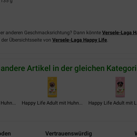
 135 g
iner anderen Geschmacksrichtung? Dann könnte
Versele-Laga H
 der Übersichtsseite von
Versele-Laga Happy Life
.
 andere Artikel in der gleichen Kategori
 Huhn...
Happy Life Adult mit Huhn...
Happy Life Adult mit 
oden
Vertrauenswürdig