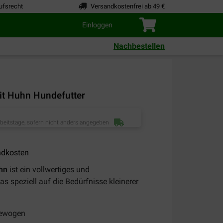
ufsrecht
Versandkostenfrei ab 49 €
Einloggen
Nachbestellen
it Huhn Hundefutter
rbeitstage, sofern nicht anders angegeben
ndkosten
uhn
ist ein vollwertiges und
 speziell auf die Bedürfnisse kleinerer
gewogen