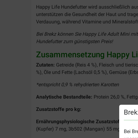
Happy Life Hundefutter wird ausschließlich au
unterstützen die Gesundheit der Haut und trage
Verdauung, während Vitamine und Mineralstof
Bei Brekz können Sie Happy Life Adult Mini mit
Hundefutter zum günstigsten Preis!
Zusammensetzung Happy Lif
Zutaten:
Getreide (Reis 4 %), Fleisch und tier
%), Öle und Fette (Lachsöl 0,5 %), Gemüse (Erb
*entspricht 0,9 % rehydrierten Karotten
Analytische Bestandteile:
Protein 26,0 %, Fett
Zusatzstoffe pro kg:
Brek
Ernährungsphysiologische Zusatzstoffe:
Vitam
(Kupfer) 7 mg, 3b502 (Mangan) 55 mg, 3b605 (
Bei Br