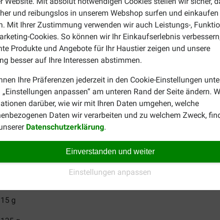
r Website. Mit absolut notwendigen Cookies stellen wir sicher, 
edimentären Ursprungs 10 g/kg, Sepiolith 0,5 g/kg, Antioxidantie
cher und reibungslos in unserem Webshop surfen und einkaufen
 Life Adult Mini
. Mit Ihrer Zustimmung verwenden wir auch Leistungs-, Funktio
rketing-Cookies. So können wir Ihr Einkaufserlebnis verbessern
 Richtlinien, die je nach Rasse, Alter und Aktivitätslevel Ihres
nte Produkte und Angebote für Ihr Haustier zeigen und unsere
sunden Gewicht bleibt.
g besser auf Ihre Interessen abstimmen.
f mindestens 2 Mahlzeiten pro Tag. Stellen Sie Ihrem Hund im
nnen Ihre Präferenzen jederzeit in den Cookie-Einstellungen unte
utter an einem kühlen, trockenen Ort auf und verschließen Sie 
 „Einstellungen anpassen“ am unteren Rand der Seite ändern. W
meldet. Bei richtiger Lagerung können Sie das Produkt bis zu 
ationen darüber, wie wir mit Ihren Daten umgehen, welche
enbezogenen Daten wir verarbeiten und zu welchem Zweck, fin
ermenge pro Tag
 unserer
Datenschutzerklärung
.
Einverstanden und weiter
75 g
Einstellungen anpassen
95 g
115 g