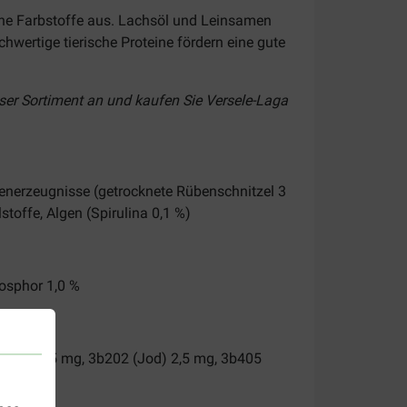
che Farbstoffe aus. Lachsöl und Leinsamen
hwertige tierische Proteine fördern eine gute
nser Sortiment an und kaufen Sie Versele-Laga
benerzeugnisse (getrocknete Rübenschnitzel 3
toffe, Algen (Spirulina 0,1 %)
hosphor 1,0 %
isen) 175 mg, 3b202 (Jod) 2,5 mg, 3b405