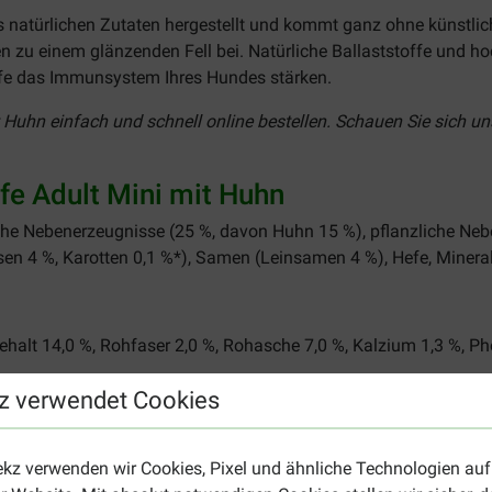
s natürlichen Zutaten hergestellt und kommt ganz ohne künstli
n zu einem glänzenden Fell bei. Natürliche Ballaststoffe und hoc
fe das Immunsystem Ihres Hundes stärken.
 Huhn einfach und schnell online bestellen. Schauen Sie sich u
e Adult Mini mit Huhn
ische Nebenerzeugnisse (25 %, davon Huhn 15 %), pflanzliche Ne
sen 4 %, Karotten 0,1 %*), Samen (Leinsamen 4 %), Hefe, Minerals
gehalt 14,0 %, Rohfaser 2,0 %, Rohasche 7,0 %, Kalzium 1,3 %, P
z verwendet Cookies
in A 17875 IE, Vitamin D3 1625 IE, Vitamin E 130 mg, 3b103 (E
Zink) 95 mg, 3b607 (Zink) 11 mg, 3b801 (Selen) 0,35 mg
ekz verwenden wir Cookies, Pixel und ähnliche Technologien auf