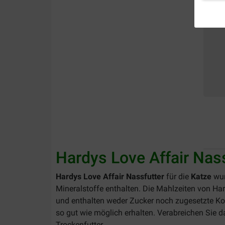
Hardys Love Affair Nas
Hardys Love Affair Nassfutter
für die
Katze
wur
Mineralstoffe enthalten.
Die Mahlzeiten von Har
und enthalten weder Zucker noch zugesetzte Ko
so gut wie möglich erhalten. Verabreichen Sie 
Trockenfutter.