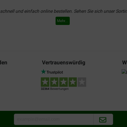
 schnell und einfach online bestellen. Sehen Sie sich unser Sort
Mehr...
 Nassfutter
gen sind in den Geschmacksrichtungen
Huhn mit Fasan
, Ente 
s erhältlich
.
s 200-Gramm-Dosen in den Geschmacksrichtungen
Huhn mit Garn
den
Vertrauenswürdig
W
 Sie ganz unkompliziert für Abwechslung im Napf. Die 100-Gra
thahn. Jede Geschmacksrichtung ist zweimal in der Packung vert
32364
Bewertungen
Ihre Katze? Wir haben zum Beispiel auch das unwiderstehliche
Na
ersichtsseite für
Katzenfutter
. Da ist für jeden Stubentiger das 