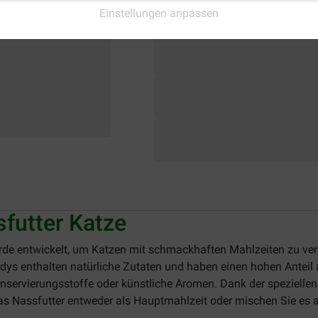
Einstellungen anpassen
sfutter Katze
de entwickelt, um Katzen mit schmackhaften Mahlzeiten zu vers
dys enthalten natürliche Zutaten und haben einen hohen Anteil
nservierungsstoffe oder künstliche Aromen
.
Dank der spezielle
das Nassfutter entweder als Hauptmahlzeit oder mischen Sie es