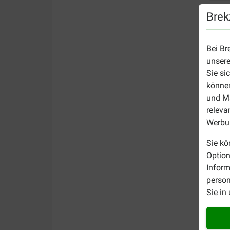
Brek
Bei Br
unsere
Sie si
können
und Ma
releva
Werbun
Sie kö
Option
Inform
person
Sie in