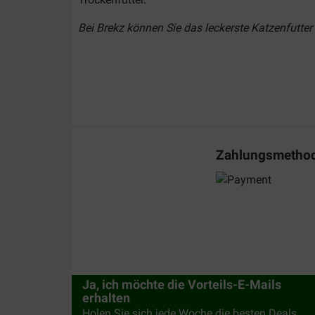
Bei Brekz können Sie das leckerste Katzenfutter
Katze zu Schnäppchenpreisen!
Sortiment Hardys Love Affair
Mahlzeitbeutel:
Die 100-Gramm-Portionspackun
Garnelen, Kalb und Truthahn oder Huhn und Gan
Dosen:
Für eine etwas größere Portion gibt e
Zahlungsmetho
oder Rind.
Lunchbox Multipack:
Mit dem
Multipack
sorgen
mit Garnelen, Ente mit Wild sowie Kalb mit Tru
Doch ein anderes Futter?
Suchen Sie ein anderes Marken Nassfutter für 
Oder stöbern Sie doch gemütlich auf unserer Üb
Ja, ich möchte die Vorteils-E-Mails
erhalten
Holen Sie sich jede Woche die besten Deals