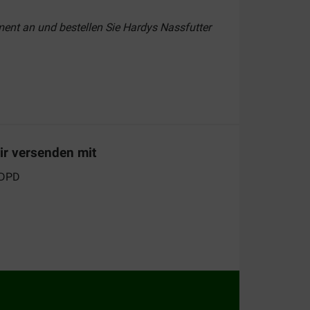
iment an und bestellen Sie Hardys Nassfutter
und Wild,
Lachs und Forelle
, Huhn mit
elen
, Kalb und Truthahn, Huhn und Gans,
Wild
ir versenden mit
mm-Frischebeutel enthalten die Sorten Huhn
reten.
ssfutter von Cadilo
in unserem Sortiment.
Richtige dabei!