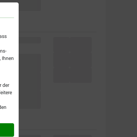
dass
ns-
, Ihnen
r der
eitere
den