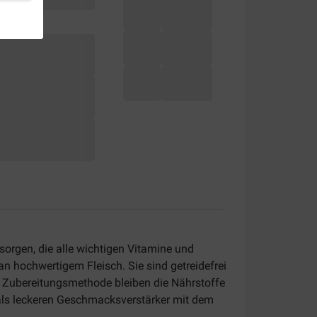
orgen, die alle wichtigen Vitamine und
 an hochwertigem Fleisch.
Sie sind getreidefrei
n Zubereitungsmethode bleiben die Nährstoffe
 als leckeren Geschmacksverstärker mit dem