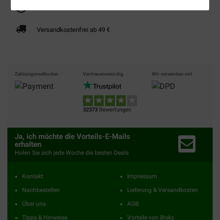
Bis 30% günstiger
Sicher bezahlen
Versandkostenfrei ab 49 €
Zahlungsmethoden
Vertrauenswürdig
Wir versenden mit
32373
Bewertungen
Ja, ich möchte die Vorteils-E-Mails
erhalten
Holen Sie sich jede Woche die besten Deals
Kontakt
Impressum
Nachbestellen
Lieferung & Versandkosten
Über uns
AGB
Tipps & Hinweise
Vorteile von Brekz