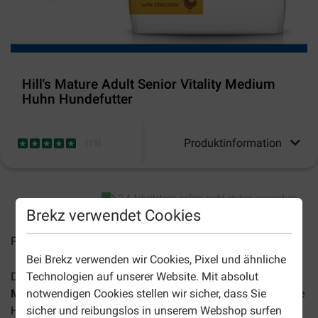
Hill's Mature Adult Senior Vitality Medium
Huhn Hundefutter
Produktinformation
(
15
)
2-4 Arbeitstage, sofern nicht anders angegeben
Brekz verwendet Cookies
Preise inkl. MwSt zzgl.
Versandkosten
Bei Brekz verwenden wir Cookies, Pixel und ähnliche
Das
Hill's Science Plan Mature Adult Senior Vitality
Technologien auf unserer Website. Mit absolut
Medium Huhn Hundefutter
eignet sich für ausgewachsene
notwendigen Cookies stellen wir sicher, dass Sie
Hunde mittelgroßer Rassen ab einem Alter von sieben
sicher und reibungslos in unserem Webshop surfen