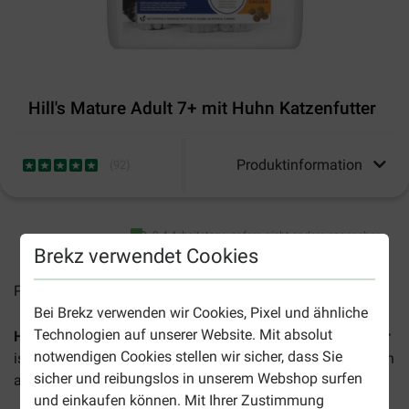
Hill's Mature Adult 7+ mit Huhn Katzenfutter
Produktinformation
(
92
)
2-4 Arbeitstage, sofern nicht anders angegeben
Brekz verwendet Cookies
Preise inkl. MwSt zzgl.
Versandkosten
Bei Brekz verwenden wir Cookies, Pixel und ähnliche
Technologien auf unserer Website. Mit absolut
Hill's Science Plan Mature Adult 7+ mit Huhn Katzenfutter
notwendigen Cookies stellen wir sicher, dass Sie
ist ein unwiderstehliches Trockenfutter mit Huhn für Katzen
sicher und reibungslos in unserem Webshop surfen
ab einem Alter von 7 Jahren.
und einkaufen können. Mit Ihrer Zustimmung