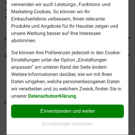
Leicht verdaulich
verwenden wir auch Leistungs-, Funktions- und
Fördert eine gesunde Haut
Marketing-Cookies. So können wir Ihr
Unterstützt die Gesundheit der Organe
Einkaufserlebnis verbessern, Ihnen relevante
Produkte und Angebote für Ihr Haustier zeigen und
unsere Werbung besser auf Ihre Interessen
Mehr Produktinfos
abstimmen.
Sie können Ihre Präferenzen jederzeit in den Cookie-
Reviews
Einstellungen unter der Option „Einstellungen
anpassen“ am unteren Rand der Seite ändern.
Weitere Informationen darüber, wie wir mit Ihren
Daten umgehen, welche personenbezogenen Daten
wir verarbeiten und zu welchem Zweck, finden Sie in
unserer
Datenschutzerklärung
.
Hill's Adult Sterilised Cat...
Hill's Adult Light mit Huhn...
Hi
Einverstanden und weiter
Einstellungen anpassen
Bis 30% günstiger
Sicher bezahlen