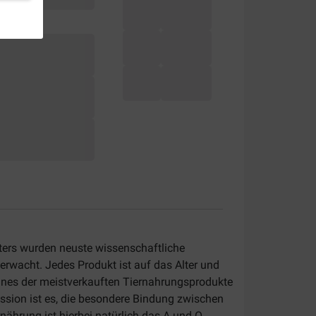
tters wurden neuste wissenschaftliche
erwacht. Jedes Produkt ist auf das Alter und
 eines der meistverkauften Tiernahrungsprodukte
Mission ist es, die besondere Bindung zwischen
ährung ist hierbei natürlich das A und O.