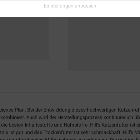
Einstellungen anpassen
 Science Plan. Bei der Entwicklung dieses hochwertigen Katzenfu
 kombiniert. Auch wird der Herstellungsprozess kontinuierlich üb
die besten Inhaltsstoffe und Nährstoffe. Hill's Katzenfutter ist
nis ist gut und das Trockenfutter ist sehr schmackhaft. Hill's 
es samtpfötischen Mitbewohners zu verlängern. Die richtige Ern