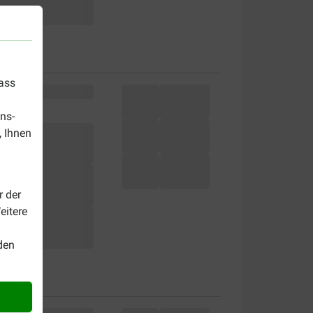
dass
ns-
, Ihnen
r der
eitere
den