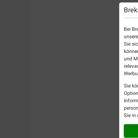
Brek
Bei Br
unsere
Sie si
können
und Ma
releva
Werbun
Sie kö
Option
Inform
person
Sie in