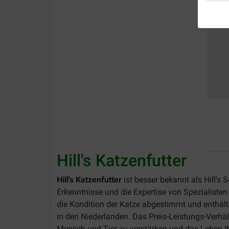
Hill's Katzenfutter
Hill's Katzenfutter
ist besser bekannt als Hill's
Erkenntnisse und die Expertise von Spezialisten
die Kondition der Katze abgestimmt und enthält 
in den Niederlanden. Das Preis-Leistungs-Verhält
Mensch und Tier zu verstärken und das Leben Ihr