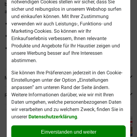
notwendigen Cookies stellen wir sicher, dass Sie
besonderen Ernährungsbedürfnisse aktiver Senioren
sicher und reibungslos in unserem Webshop surfen
abgestimmt.
und einkaufen können. Mit Ihrer Zustimmung
Unterstützt die Gesundheit älterer Hunde
verwenden wir auch Leistungs-, Funktions- und
Marketing-Cookies. So können wir Ihr
Fördert eine gesunde Verdauung und Vitalität
Einkaufserlebnis verbessern, Ihnen relevante
Produkte und Angebote für Ihr Haustier zeigen und
Weiche und cremige Konsistenz, die für Hunde leicht zu
unsere Werbung besser auf Ihre Interessen
fressen ist
abstimmen.
Sie können Ihre Präferenzen jederzeit in den Cookie-
Mehr Produktinfos
Einstellungen unter der Option „Einstellungen
anpassen“ am unteren Rand der Seite ändern.
Weitere Informationen darüber, wie wir mit Ihren
Reviews
Daten umgehen, welche personenbezogenen Daten
wir verarbeiten und zu welchem Zweck, finden Sie in
unserer
Datenschutzerklärung
.
Einverstanden und weiter