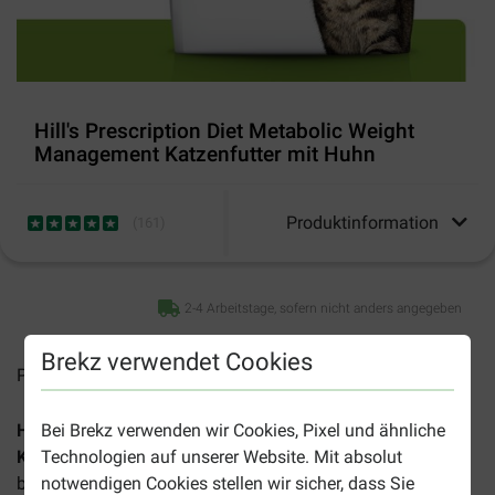
Hill's Prescription Diet Metabolic Weight
Management Katzenfutter mit Huhn
Produktinformation
(
161
)
2-4 Arbeitstage, sofern nicht anders angegeben
Brekz verwendet Cookies
Preise inkl. MwSt zzgl.
Versandkosten
Hill's Prescription Diet Metabolic Weight Management
Bei Brekz verwenden wir Cookies, Pixel und ähnliche
Katzenfutter
ist ein Diätfutter für erwachsene Katzen, das
Technologien auf unserer Website. Mit absolut
beim Abnehmen und Beibehalten des Idealgewichts hilft.
notwendigen Cookies stellen wir sicher, dass Sie