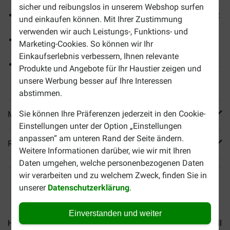
sicher und reibungslos in unserem Webshop surfen
88% der Tiere haben in 2 Monaten zu Hause ihr Gewicht
und einkaufen können. Mit Ihrer Zustimmung
reduziert
verwenden wir auch Leistungs-, Funktions- und
Hilft, Übergewicht dauerhaft zu vermeiden und liefert
Marketing-Cookies. So können wir Ihr
Energie für aktives Spielen
Einkaufserlebnis verbessern, Ihnen relevante
Unterstützt die natürliche Fähigkeit der Katze, Körperfett
Produkte und Angebote für Ihr Haustier zeigen und
zu verbrennen
unsere Werbung besser auf Ihre Interessen
abstimmen.
Sie können Ihre Präferenzen jederzeit in den Cookie-
Mehr Produktinfos
Einstellungen unter der Option „Einstellungen
anpassen“ am unteren Rand der Seite ändern.
Reviews
Weitere Informationen darüber, wie wir mit Ihren
Daten umgehen, welche personenbezogenen Daten
wir verarbeiten und zu welchem Zweck, finden Sie in
unserer
Datenschutzerklärung
.
Einverstanden und weiter
Hills Prescription K/D...
Hills Prescription Diet C/D...
Hill's