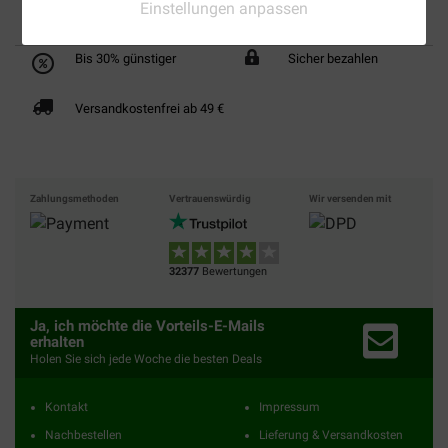
Einstellungen anpassen
Bis 30% günstiger
Sicher bezahlen
Versandkostenfrei ab 49 €
Zahlungsmethoden
Vertrauenswürdig
Wir versenden mit
32377
Bewertungen
Ja, ich möchte die Vorteils-E-Mails
erhalten
Holen Sie sich jede Woche die besten Deals
Kontakt
Impressum
Nachbestellen
Lieferung & Versandkosten