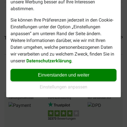
unsere Werbung besser auf Ihre Interessen
abstimmen.
Sie können Ihre Präferenzen jederzeit in den Cookie-
Einstellungen unter der Option „Einstellungen
anpassen“ am unteren Rand der Seite ändern.
Trixie Decke Kenny für...
Trixie Cosy Decke für Hund...
Pe
Weitere Informationen darüber, wie wir mit Ihren
Daten umgehen, welche personenbezogenen Daten
wir verarbeiten und zu welchem Zweck, finden Sie in
Bis 30% günstiger
Sicher bezahlen
unserer
Datenschutzerklärung
.
Versandkostenfrei ab 49 €
Einverstanden und weiter
Einstellungen anpassen
Zahlungsmethoden
Vertrauenswürdig
Wir versenden mit
32373
Bewertungen