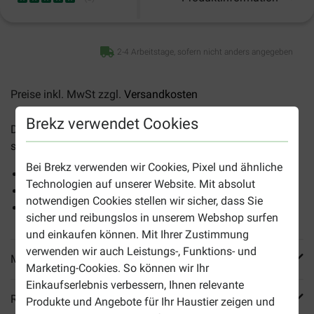
2-4 Arbeitstage, sofern nicht anders angegeben
Preise inkl. MwSt zzgl.
Versandkosten
Brekz verwendet Cookies
Der
Pfotenteppich wasserdicht 89x66 cm – Hund
ist eine
schmutz- und feuchtigkeitsabsorbierende Matte.
Bei Brekz verwenden wir Cookies, Pixel und ähnliche
Mit Mikrofasern
Technologien auf unserer Website. Mit absolut
Weich und komfortabel
notwendigen Cookies stellen wir sicher, dass Sie
Waschbar bei 30 Grad
sicher und reibungslos in unserem Webshop surfen
und einkaufen können. Mit Ihrer Zustimmung
verwenden wir auch Leistungs-, Funktions- und
Mehr Produktinfos
Marketing-Cookies. So können wir Ihr
Einkaufserlebnis verbessern, Ihnen relevante
Reviews
Produkte und Angebote für Ihr Haustier zeigen und