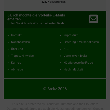
32377
Bewertungen
Ja, ich möchte die Vorteils-E-Mails
erhalten
Holen Sie sich jede Woche die besten Deals
Kontakt
Impressum
Nachbestellen
Lieferung & Versandkosten
Über uns
AGB
Tipps & Hinweise
Vorteile von Brekz
Karriere
Häufig gestellte Fragen
Abmelden
Nachhaltigkeit
© Brekz 2026
This site is protected by Cloudflare Turnstile and the Cloudflare
Datenschutzerklärung
als auch die
Nutzungsbedingungen
von Google.