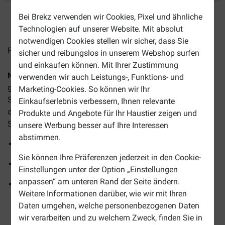
Bei Brekz verwenden wir Cookies, Pixel und ähnliche
2-4 Arbeitstage, sofern nicht anders angegeben
Technologien auf unserer Website. Mit absolut
notwendigen Cookies stellen wir sicher, dass Sie
Preise inkl. MwSt zzgl.
Versandkosten
sicher und reibungslos in unserem Webshop surfen
und einkaufen können. Mit Ihrer Zustimmung
Nylon Halsband oder Leine gefüttert schwarz
ist aus
verwenden wir auch Leistungs-, Funktions- und
gefüttertem Nylon hergestellt. Die robuste
Marketing-Cookies. So können wir Ihr
Sicherheitsschnalle am Halsband sowie der Karabiner an
Einkaufserlebnis verbessern, Ihnen relevante
der Hundeleine tragen zu einem sicheren und entspannten
Produkte und Angebote für Ihr Haustier zeigen und
Spaziergang mit Ihrem Hund bei.
unsere Werbung besser auf Ihre Interessen
abstimmen.
Halsband in 2 Größen erhältlich
Sie können Ihre Präferenzen jederzeit in den Cookie-
Hundeleine 120 cm lang/20 mm breit
Einstellungen unter der Option „Einstellungen
anpassen“ am unteren Rand der Seite ändern.
Gefüttertes Halsband oder Hundeleine mit
Weitere Informationen darüber, wie wir mit Ihren
Sicherheitsschnalle oder Karabiner
Daten umgehen, welche personenbezogenen Daten
wir verarbeiten und zu welchem Zweck, finden Sie in