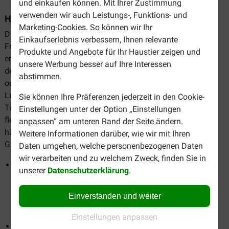
und einkaufen können. Mit Ihrer Zustimmung
verwenden wir auch Leistungs-, Funktions- und
Hundeklappen von Staywell
Marketing-Cookies. So können wir Ihr
Die Hundeklappen von Staywell geben Ihrem Hund die
Einkaufserlebnis verbessern, Ihnen relevante
Freiheit, nach draußen oder drinnen zu gehen wann immer
Produkte und Angebote für Ihr Haustier zeigen und
er will. Die Luken haben verschiedene Einstellungen, mit
unsere Werbung besser auf Ihre Interessen
denen Sie Ihren Hund drinnen oder draußen halten können
abstimmen.
oder ihn nur von drinnen nach draußen lassen können. Die
Luken haben einen stabilen Rahmen, den sie an Fenstern,
Sie können Ihre Präferenzen jederzeit in den Cookie-
Türen oder Wänden installieren können. Jede Luke hat eine
Einstellungen unter der Option „Einstellungen
flexible und geräuschslose Klappe, die Schmutz draußen
anpassen“ am unteren Rand der Seite ändern.
hält. Bei Brekz können Sie zwischen vier verschiedenen
Weitere Informationen darüber, wie wir mit Ihren
Größen von Staywell Hundeklappen wählen.
Daten umgehen, welche personenbezogenen Daten
wir verarbeiten und zu welchem Zweck, finden Sie in
Die
Staywell Original Small Pet Door
hat eine
unserer
Datenschutzerklärung
.
Rahmengröße von 29,8 x 20,1 cm und eine Lukengröße
von 24,5 x 15 cm. Diese Luke ist geeignet für Haustiere
Einverstanden und weiter
mit einem Gewicht von maximal 7 kg und für Türen mit
einer Dicke von bis zu 5 cm.
Einstellungen anpassen
Die
Staywell 620 Medium Aluminium Klappe
hat eine