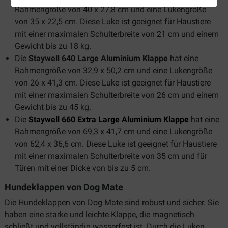
Rahmengröße von 40 x 27,8 cm und eine Lukengröße
von 35 x 22,5 cm. Diese Luke ist geeignet für Haustiere
mit einer maximalen Schulterbreite von 21 cm und einem
Gewicht bis zu 18 kg.
Die
Staywell 640 Large Aluminium Klappe
hat eine
Rahmengröße von 32,9 x 50,2 cm und eine Lukengröße
von 26 x 41,3 cm. Diese Luke ist geeignet für Haustiere
mit einer maximalen Schulterbreite von 26 cm und einem
Gewicht bis zu 45 kg.
Die
Staywell 660 Extra Large Aluminium Klappe
hat eine
Rahmengröße von 69,3 x 41,7 cm und eine Lukengröße
von 62,4 x 36,6 cm. Diese Luke ist geeignet für Haustiere
mit einer maximalen Schulterbreite von 35 cm und für
Türen mit einer Dicke von bis zu 5 cm.
Hundeklappen von Dog Mate
Die Hundeklappen von Dog Mate sind robust und sicher. Sie
haben eine starke und leichte Klappe, die magnetisch
schließt und vollständig wasserfest ist. Durch die Luken