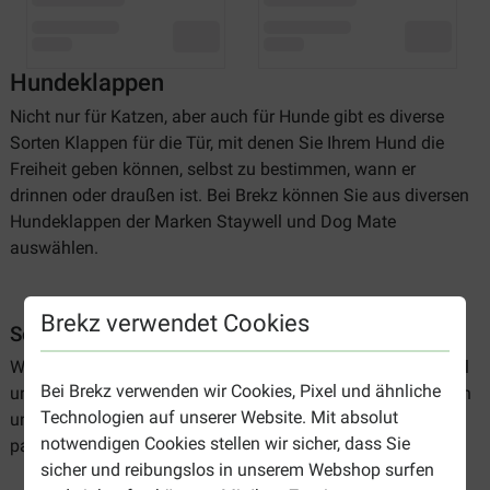
Hundeklappen
Nicht nur für Katzen, aber auch für Hunde gibt es diverse
Sorten Klappen für die Tür, mit denen Sie Ihrem Hund die
Freiheit geben können, selbst zu bestimmen, wann er
drinnen oder draußen ist. Bei Brekz können Sie aus diversen
Hundeklappen der Marken Staywell und Dog Mate
auswählen.
Brekz verwendet Cookies
Sortiment Hundeklappen
Wir haben verschiedene Hundeklappen der Marken Staywell
Bei Brekz verwenden wir Cookies, Pixel und ähnliche
und Dog Mate. Finden Sie hierunter eine kurze Einführung in
Technologien auf unserer Website. Mit absolut
unsere Produktauswahl. Wir haben für jeden Hund die
notwendigen Cookies stellen wir sicher, dass Sie
passende Klappe!
sicher und reibungslos in unserem Webshop surfen