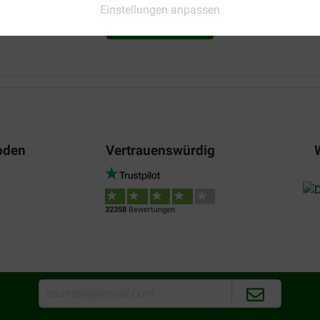
Einstellungen anpassen
Preis –
Prima service. Snelle levering
Mehr anzeigen
Leistungsverhältnis:
Translate to English
ar lekker thuisbezorgd is ook
M.G.W. Stams
08-05-2017
oden
Vertrauenswürdig
n oestergrit was stuk in de
Gemakkelijke bestelling, fijn
mijn vogels zijn er erg blij mee
32358
Bewertungen
Translate to English