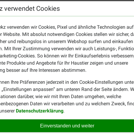
z verwendet Cookies
Mevr. De Ruiter,
13-07-2024
ekz verwenden wir Cookies, Pixel und ähnliche Technologien auf
en of dit artikel überhaupt
Goed product,noodzakelijk pr
r Website. Mit absolut notwendigen Cookies stellen wir sicher, 
achten. Inmiddels eten de
Translate to English
rschelpen vermaal heb ik dat
cher und reibungslos in unserem Webshop surfen und einkaufen
. Mit Ihrer Zustimmung verwenden wir auch Leistungs-, Funktio
rketing-Cookies. So können wir Ihr Einkaufserlebnis verbessern
nte Produkte und Angebote für Ihr Haustier zeigen und unsere
g besser auf Ihre Interessen abstimmen.
Raymond Mues
05-05-2023
nnen Ihre Präferenzen jederzeit in den Cookie-Einstellungen unte
 „Einstellungen anpassen“ am unteren Rand der Seite ändern. W
Perfect !!
ationen darüber, wie wir mit Ihren Daten umgehen, welche
Translate to English
enbezogenen Daten wir verarbeiten und zu welchem Zweck, fin
 unserer
Datenschutzerklärung
.
Petra
17-08-2017
Einverstanden und weiter