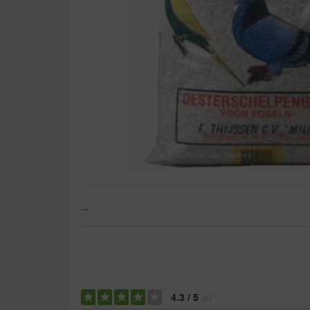
…
4.3
/
5
(
8
)