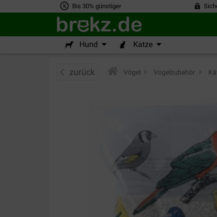
Bis 30% günstiger
Sich
Hund
Katze
zurück
Vögel
>
Vogelzubehör
>
Käf