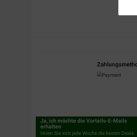
Lieferung:
Qualität:
Product is goed, niet goedkoper dan in winkel ma
een voordeel.
Translate to English
Mevrouw/Meneer
08-07-2017
Zahlungsmeth
was prima opgestuurd en geleverd!! maar 2 zakke
verpakking! jammer. vr. gr b.terVoort.
Translate to English
Ja, ich möchte die Vorteils-E-Mails
erhalten
Holen Sie sich jede Woche die besten Deals