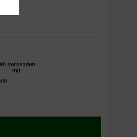
 en netjes verpakt
Wir versenden
mit
e bezorging en fijn materiaal om mee te werken en
!!