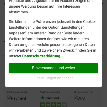
Produkte und Angebote für Ihr Haustier zeigen und
Mehr Produktinfos
unsere Werbung besser auf Ihre Interessen
abstimmen.
Sie können Ihre Präferenzen jederzeit in den Cookie-
Einstellungen unter der Option „Einstellungen
anpassen“ am unteren Rand der Seite ändern.
Weitere Informationen darüber, wie wir mit Ihren
Kasper Faunafood Rabbit...
Supreme Science Selective...
Daten umgehen, welche personenbezogenen Daten
wir verarbeiten und zu welchem Zweck, finden Sie in
unserer
Datenschutzerklärung
.
Bis 30% günstiger
Sicher bezahlen
Einverstanden und weiter
Versandkostenfrei ab 49 €
Einstellungen anpassen
Zahlungsmethoden
Vertrauenswürdig
Wir versenden mit