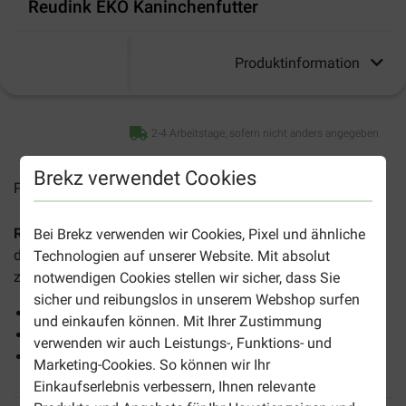
Reudink EKO Kaninchenfutter
Produktinformation
2-4 Arbeitstage, sofern nicht anders angegeben
Brekz verwendet Cookies
Preise inkl. MwSt zzgl.
Versandkosten
Reudink EKO Kaninchenfutter
ist ein vollständiges Futter,
Bei Brekz verwenden wir Cookies, Pixel und ähnliche
das die Umwelt schont und für erwachsene Kaninchen
Technologien auf unserer Website. Mit absolut
zusammengestellt wurde.
notwendigen Cookies stellen wir sicher, dass Sie
sicher und reibungslos in unserem Webshop surfen
Vollständige Kaninchenpellets
und einkaufen können. Mit Ihrer Zustimmung
90% biologisch
verwenden wir auch Leistungs-, Funktions- und
Besser für die Umwelt
Marketing-Cookies. So können wir Ihr
Einkaufserlebnis verbessern, Ihnen relevante