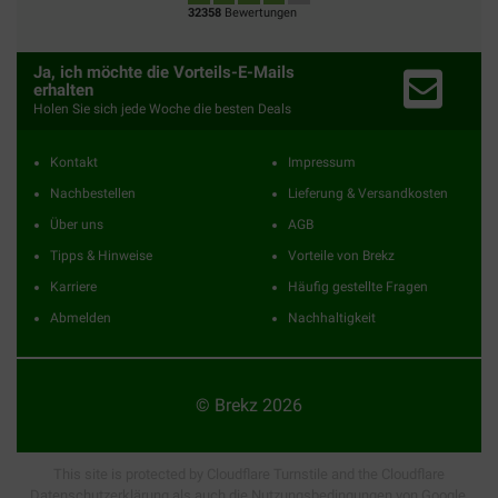
32358
Bewertungen
Ja, ich möchte die Vorteils-E-Mails
erhalten
Holen Sie sich jede Woche die besten Deals
Kontakt
Impressum
Nachbestellen
Lieferung & Versandkosten
Über uns
AGB
Tipps & Hinweise
Vorteile von Brekz
Karriere
Häufig gestellte Fragen
Abmelden
Nachhaltigkeit
© Brekz 2026
This site is protected by Cloudflare Turnstile and the Cloudflare
Datenschutzerklärung
als auch die
Nutzungsbedingungen
von Google.