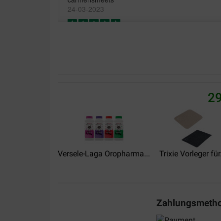
24-03-2023
Lieferung:
Qualität:
Werkt echt , verminderd heel veel geurtjes
Translate to English
29
blay
13-08-2022
Colis jamais livré !
Versele-Laga Oropharma...
Trixie Vorleger für.
Translate to English
Zahlungsmeth