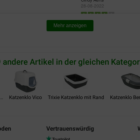
28-08-2022
Preis –
Lieferung:
Qu
Mehr anzeigen
Leistungsverhältnis:
Het helpt de vieze geurtjes t
thuis en kreeg e-mail dat ze n
Translate to English
 andere Artikel in der gleichen Kategor
Eveline K.
09-08-2022
Lieferung:
Qu
..
Katzenklo Vico
Trixie Katzenklo mit Rand
Katzenklo Bert
Kinderen en poes waren er bl
Translate to English
oden
Vertrauenswürdig