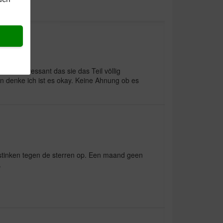
s so interessant das sie das Teil völlig
 denke ich ist es okay. Keine Ahnung ob es
 stinken tegen de sterren op. Een maand geen
.