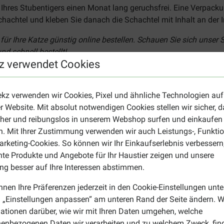
 Ihres Stubentigers einen Monat lang geruchsfrei. Eine Verpacku
Schachtel und kleben Sie danach die Schachtel mit Inhalt an der 
ür Ihre Katze günstig online bestellen. Schauen Sie sich unser S
d schnell bestellt!
z verwendet Cookies
Geruchsbinder
ekz verwenden wir Cookies, Pixel und ähnliche Technologien auf
r
r Website. Mit absolut notwendigen Cookies stellen wir sicher, 
s!
cher und reibungslos in unserem Webshop surfen und einkaufen
. Mit Ihrer Zustimmung verwenden wir auch Leistungs-, Funktio
rketing-Cookies. So können wir Ihr Einkaufserlebnis verbessern
nn sind Sie hier genau richtig! Werfen Sie schnell einen Blick 
nte Produkte und Angebote für Ihr Haustier zeigen und unsere
tze? Werfen Sie dann einen Blick auf die Übersichtsseite
Katze
g besser auf Ihre Interessen abstimmen.
nnen Ihre Präferenzen jederzeit in den Cookie-Einstellungen unte
 „Einstellungen anpassen“ am unteren Rand der Seite ändern. W
ationen darüber, wie wir mit Ihren Daten umgehen, welche
enbezogenen Daten wir verarbeiten und zu welchem Zweck, fin