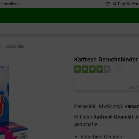
er bezahlen
14 Tage Widerr
Katzenklo
Katfresh Geruchsbinder
(
13
)
2-4 A
Preise inkl. MwSt zzgl.
Versa
Mit dem
Katfresh Granulat
bl
geruchsfrei.
Absorbiert Gerüche