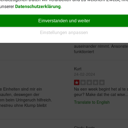
 unserer
Datenschutzerklärung
.
Peggy Hofmann-Nemeth
Einverstanden und weiter
15-09-2021
Einstellungen anpassen
Leider findet unsere Mietze da
auseinander nimmt. Ansonsten
funktioniert
Kurt
24-02-2024
 Einheiten sind mir ein
Na een week begint het al te
hkaufen, deswegen der
geur? Make dat the cat wise..
em beim Uringeruch hilfreich.
Translate to English
enestreu ohne Klump bleibt
Cindy Aerts