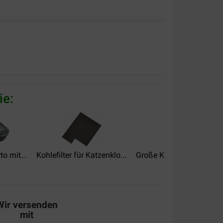
alität:
Preis –
Leistungsverhältnis:
e verwijderen De levering ontevreden we waren
iet met succes kunde leveren!!!!
ie:
alität:
Preis –
o mit...
Kohlefilter für Katzenklo...
Große Katzenklobeutel 
Leistungsverhältnis:
ij mee!
Wir versenden
mit