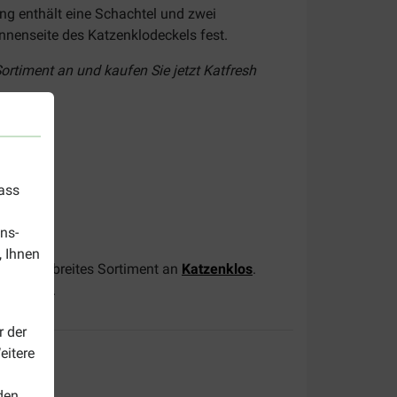
ng enthält eine Schachtel und zwei
Innenseite des Katzenklodeckels fest.
ortiment an und kaufen Sie jetzt Katfresh
dass
ns-
, Ihnen
auf unser breites Sortiment an
Katzenklos
.
nzubehör
.
r der
eitere
den