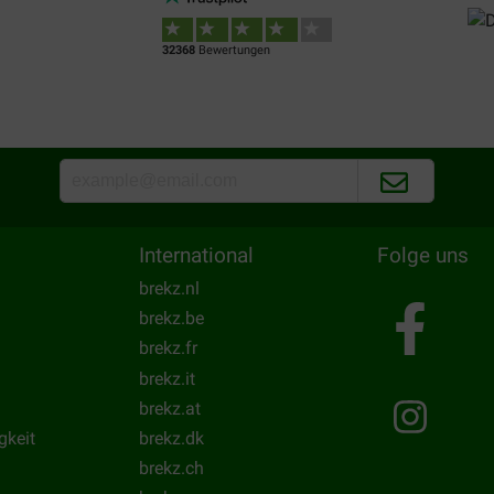
Lars Boysen
31-08-2019
32368
Bewertungen
God levering
Translate to English
International
Folge uns
brekz.nl
brekz.be
brekz.fr
brekz.it
brekz.at
gkeit
brekz.dk
brekz.ch