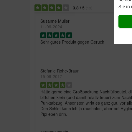
Sie in
3.8
/
5
(
13
)
Susanne Müller
11-09-2024
Sehr gutes Produkt gegen Geruch
Stefanie Rohe-Braun
15-09-2017
Hätte gerne eine Großpackung Nachfüllbeutel, die
bißchen klein (und damit relativ teuer) zum Nac
Punktabzug. Ansonsten wirkt es ganz gut, vor all
Den Schiet kann ich ja rausholen, aber bei Hygi
Pipi eben drin.
carmensmeets