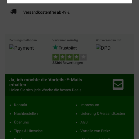
Versandkostenfrei ab 49 €
Zahlungsmethoden
Vertrauenswürdig
Wir versenden mit
32364
Bewertungen
Ja, ich möchte die Vorteils-E-Mails
erhalten
Holen Sie sich jede Woche die besten Deals
Kontakt
Impressum
Nachbestellen
Lieferung & Versandkosten
Über uns
AGB
Tipps & Hinweise
Vorteile von Brekz