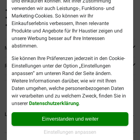
und einkaufen können. Mit Ihrer Zustimmung
verwenden wir auch Leistungs-, Funktions- und
Mit nur einer einzigen tierischen Eiweißquelle: Ente
Marketing-Cookies. So können wir Ihr
Weizen(gluten)frei, hypoallergen
Einkaufserlebnis verbessern, Ihnen relevante
Tolles Preis-Leistungs-Verhältnis
Produkte und Angebote für Ihr Haustier zeigen und
unsere Werbung besser auf Ihre Interessen
abstimmen.
Mehr Produktinfos
Sie können Ihre Präferenzen jederzeit in den Cookie-
Reviews
Einstellungen unter der Option „Einstellungen
anpassen“ am unteren Rand der Seite ändern.
Weitere Informationen darüber, wie wir mit Ihren
Daten umgehen, welche personenbezogenen Daten
wir verarbeiten und zu welchem Zweck, finden Sie in
unserer
Datenschutzerklärung
.
Lukos Adult Large Hundefutter
Lukos Adult Mini/Small...
Einverstanden und weiter
Einstellungen anpassen
Bis 30% günstiger
Sicher bezahlen