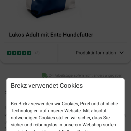
Lukos Adult mit Ente Hundefutter
Produktinformation
(
3
)
2-4 Arbeitstage, sofern nicht anders angegeben
Brekz verwendet Cookies
Preise inkl. MwSt zzgl.
Versandkosten
Bei Brekz verwenden wir Cookies, Pixel und ähnliche
Lukos Adult mit Ente Premium Hundefutter
ist ein
Technologien auf unserer Website. Mit absolut
vollständiges, schmackhaftes Futter für erwachsene Hunde
notwendigen Cookies stellen wir sicher, dass Sie
aller Rassen. Dieses Futter ist sehr gut für Vierbeiner mit
sicher und reibungslos in unserem Webshop surfen
Nahrungsunverträglichkeiten geeignet.