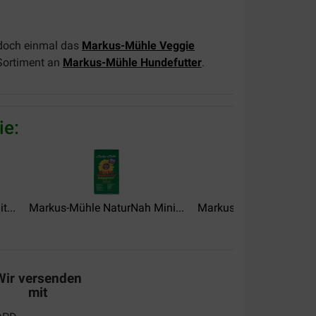
h doch einmal das
Markus-Mühle Veggie
 Sortiment an
Markus-Mühle Hundefutter
.
ie:
t...
Markus-Mühle NaturNah Mini...
Markus-Mühle True Natu
Wir versenden
mit