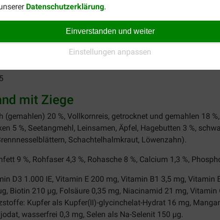
 unserer
Datenschutzerklärung
.
5
Einverstanden und weiter
0
Einstellungen anpassen
0
5
and
mit
Ziege
h
(
gemahlen
)
20
%,
Vollkornreis
,
getrocknet
und
gemahlen
18
%
aken 5 %, Seetangmehl, Leinsamen, Äpfel, Hagebutten 3 %, schw
rennnesselblättern, Schachtelhalmkraut, Löwenzahn).
fett 9 %, Rohfaser 4,3 %, Rohasche 8 %, Calcium 1,3 %, Phospho
min D3 1.000 IE, Vitamin E 200 mg, Vitamin B1 3,5 mg, Vitamin B
g, Biotin 210 µg, Folsäure 0,35 mg, Niacinamid 21 mg, Vitami
stoffe: Kupfer als Kupfer(II)-glycinchelat-Hydrat 16 mg, Manga
odat, wasserfrei 0,3 mg, Selen als Na-Selenit 150 µg.