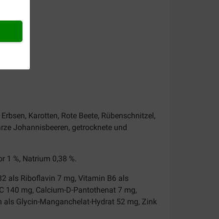
,
Erbsen, Karotten, Rote Beete, Rübenschnitzel,
arze Johannisbeeren, getrocknete und
r 1 %, Natrium 0,38 %.
2 als Riboflavin 7 mg, Vitamin B6 als
n C 140 mg, Calcium-D-Pantothenat 7 mg,
n als Glycin-Manganchelat-Hydrat 52 mg, Zink