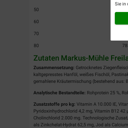
Sie in
50
54
60
63
70
71
80
78
Zutaten
Markus
-
Mühle
Freil
Zusammensetzung
:
Getrocknetes
Ziegenfleisc
kaltgepresstes Hanföl, weißes Fischöl, Pastin
gemahlene Kräutermischung (bestehend aus: B
Analytische Bestandteile:
Rohprotein 25 %, Roh
Zusatzstoffe pro kg:
Vitamin A 10.000 IE, Vita
Pyridoxinhydrochlorid 4,2 mg,
Vitamin B12 42 µ
Cholinchlorid 2.000 mg.
Technologische Zusatz
als Zinkchelat-Hydrat 62,5 mg, Jod als Calciumj