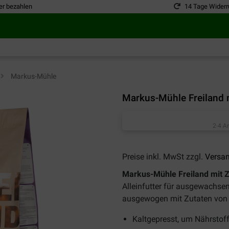
er bezahlen
14 Tage Widerr
>
Markus-Mühle
Markus-Mühle Freiland 
2-4 A
Preise inkl. MwSt zzgl.
Versa
Markus
-
Mühle
Freiland
mit
Z
Alleinfutter
für
ausgewachse
ausgewogen
mit
Zutaten
von
Kaltgepresst, um Nährstoff