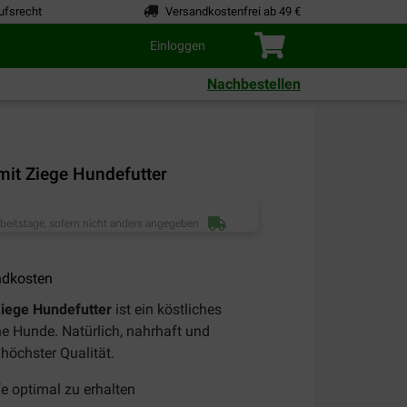
ufsrecht
Versandkostenfrei ab 49 €
Einloggen
Nachbestellen
mit Ziege Hundefutter
rbeitstage, sofern nicht anders angegeben
ndkosten
iege
Hundefutter
ist
ein
köstliches
ne
Hunde
.
Natürlich
,
nahrhaft
und
höchster
Qualität
.
e optimal zu erhalten