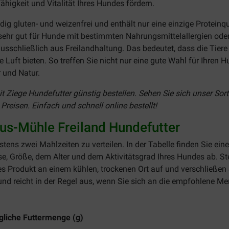
higkeit und Vitalität Ihres Hundes fördern.
ndig gluten- und weizenfrei und enthält nur eine einzige Proteinq
sehr gut für Hunde mit bestimmten Nahrungsmittelallergien ode
sschließlich aus Freilandhaltung. Das bedeutet, dass die Tiere
e Luft bieten. So treffen Sie nicht nur eine gute Wahl für Ihren 
 und Natur.
 Ziege Hundefutter günstig bestellen. Sehen Sie sich unser Sort
Preisen. Einfach und schnell online bestellt!
s-Mühle Freiland Hundefutter
ns zwei Mahlzeiten zu verteilen. In der Tabelle finden Sie ein
e, Größe, dem Alter und dem Aktivitätsgrad Ihres Hundes ab. S
s Produkt an einem kühlen, trockenen Ort auf und verschließen 
nd reicht in der Regel aus, wenn Sie sich an die empfohlene Me
gliche Futtermenge (g)