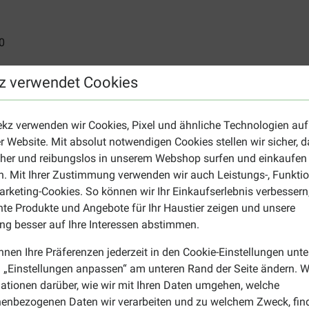
0
0
z verwendet Cookies
0
ekz verwenden wir Cookies, Pixel und ähnliche Technologien auf
0
r Website. Mit absolut notwendigen Cookies stellen wir sicher, 
0
cher und reibungslos in unserem Webshop surfen und einkaufen
. Mit Ihrer Zustimmung verwenden wir auch Leistungs-, Funktio
0
rketing-Cookies. So können wir Ihr Einkaufserlebnis verbessern
nte Produkte und Angebote für Ihr Haustier zeigen und unsere
0
g besser auf Ihre Interessen abstimmen.
0
nnen Ihre Präferenzen jederzeit in den Cookie-Einstellungen unte
 „Einstellungen anpassen“ am unteren Rand der Seite ändern. W
0
ationen darüber, wie wir mit Ihren Daten umgehen, welche
enbezogenen Daten wir verarbeiten und zu welchem Zweck, fin
0