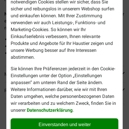
notwendigen Cookies stellen wir sicher, dass Sie
sicher und reibungslos in unserem Webshop surfen
Nutrivet Inne Dog Nutritive
ist ein Premium-Hundefutter für
und einkaufen können. Mit Ihrer Zustimmung
erwachsene Hunde im Alter von 2 bis 7 Jahren mit einem
verwenden wir auch Leistungs-, Funktions- und
normalen Aktivitätsniveau.
Marketing-Cookies. So können wir Ihr
Einkaufserlebnis verbessern, Ihnen relevante
Getreidefrei
Produkte und Angebote für Ihr Haustier zeigen und
Für eine gesunde Verdauung
unsere Werbung besser auf Ihre Interessen
Mit Fleisch (Huhn, Lamm, Pute)
abstimmen.
Sie können Ihre Präferenzen jederzeit in den Cookie-
Mehr Produktinfos
Einstellungen unter der Option „Einstellungen
anpassen“ am unteren Rand der Seite ändern.
Weitere Informationen darüber, wie wir mit Ihren
Reviews
Daten umgehen, welche personenbezogenen Daten
wir verarbeiten und zu welchem Zweck, finden Sie in
unserer
Datenschutzerklärung
.
Einverstanden und weiter