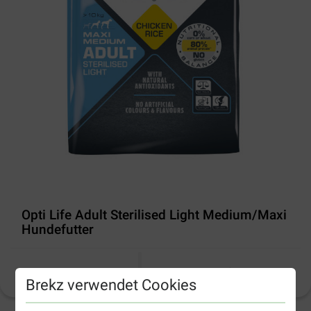
Opti Life Adult Sterilised Light Medium/Maxi
Hundefutter
Produktinformation
(
17
)
Brekz verwendet Cookies