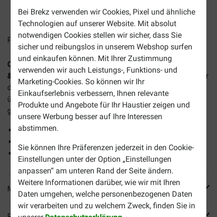
2-4 Arbeitstage, sofern nicht anders angegeben
Bei Brekz verwenden wir Cookies, Pixel und ähnliche
Technologien auf unserer Website. Mit absolut
notwendigen Cookies stellen wir sicher, dass Sie
Preise inkl. MwSt zzgl.
Versandkosten
sicher und reibungslos in unserem Webshop surfen
und einkaufen können. Mit Ihrer Zustimmung
Opti Life Adult Light Medium/Maxi Hundefutter mit Huhn
verwenden wir auch Leistungs-, Funktions- und
& Reis
ist ein vollwertiges, ausgewogenes Trockenfutter für
Marketing-Cookies. So können wir Ihr
die optimale Gesundheit Ihres Hundes. Geeignet für
Einkaufserlebnis verbessern, Ihnen relevante
übergewichtige, ausgewachsene Hunde mittgroßer und
Produkte und Angebote für Ihr Haustier zeigen und
großer Rassen.
unsere Werbung besser auf Ihre Interessen
abstimmen.
Hilft beim Gewichtserhalt
Stärkt das natürliche Abwehrsystem
Sie können Ihre Präferenzen jederzeit in den Cookie-
Für eine gesunde Haut und glänzendes Fell
Einstellungen unter der Option „Einstellungen
anpassen“ am unteren Rand der Seite ändern.
Weitere Informationen darüber, wie wir mit Ihren
Mehr Produktinfos
Daten umgehen, welche personenbezogenen Daten
wir verarbeiten und zu welchem Zweck, finden Sie in
Reviews