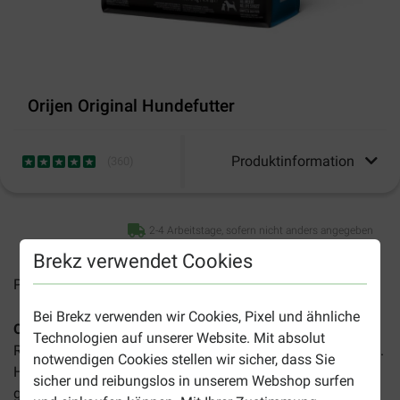
Orijen Original Hundefutter
Produktinformation
(
360
)
2-4 Arbeitstage, sofern nicht anders angegeben
Brekz verwendet Cookies
Preise inkl. MwSt zzgl.
Versandkosten
Bei Brekz verwenden wir Cookies, Pixel und ähnliche
Orijen Original Hundefutter
ist für erwachsene Hunde.
Technologien auf unserer Website. Mit absolut
Reich an Huhn und Truthahn, mit frisch gefangenem Fisch.
notwendigen Cookies stellen wir sicher, dass Sie
Hochwertige Nährstoffe helfen dabei, dass ihr Hund
sicher und reibungslos in unserem Webshop surfen
gesund und stark bleibt.