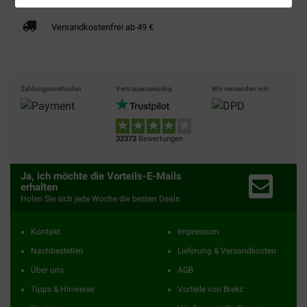
Versandkostenfrei ab 49 €
Zahlungsmethoden
Vertrauenswürdig
Wir versenden mit
32373
Bewertungen
Ja, ich möchte die Vorteils-E-Mails
erhalten
Holen Sie sich jede Woche die besten Deals
Kontakt
Impressum
Nachbestellen
Lieferung & Versandkosten
Über uns
AGB
Tipps & Hinweise
Vorteile von Brekz