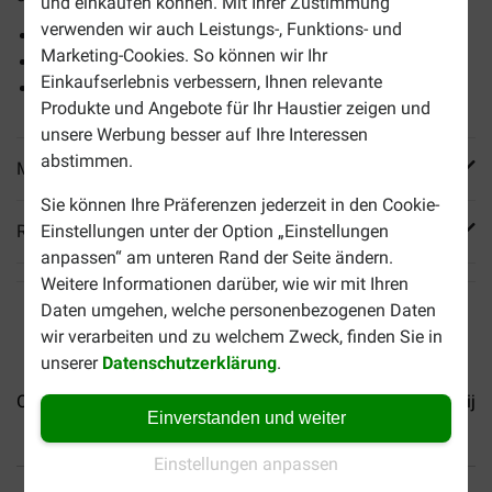
und einkaufen können. Mit Ihrer Zustimmung
verwenden wir auch Leistungs-, Funktions- und
Enthält hochwertige Proteine.
Marketing-Cookies. So können wir Ihr
Enthält viele Vitamine.
Einkaufserlebnis verbessern, Ihnen relevante
Sorgt für eine gute Verträglichkeit.
Produkte und Angebote für Ihr Haustier zeigen und
unsere Werbung besser auf Ihre Interessen
abstimmen.
Mehr Produktinfos
Sie können Ihre Präferenzen jederzeit in den Cookie-
Reviews
Einstellungen unter der Option „Einstellungen
anpassen“ am unteren Rand der Seite ändern.
Weitere Informationen darüber, wie wir mit Ihren
Daten umgehen, welche personenbezogenen Daten
wir verarbeiten und zu welchem Zweck, finden Sie in
unserer
Datenschutzerklärung
.
Orijen Puppy Hundefutter
Orijen Senior Hundefutter
Orije
Einverstanden und weiter
Einstellungen anpassen
Bis 30% günstiger
Sicher bezahlen