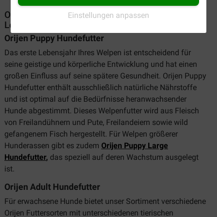
Orijen Trockenfutter für Hunde in jeder
Einstellungen anpassen
Lebensphase
Orijen Puppy Hundefutter
Das erste Lebensjahr Ihres Welpen ist entscheidend für
seine geistige und körperliche Entwicklung und hat einen
großen Einfluss auf seine spätere Gesundheit. Orijen Puppy
Hundefutter enthält ausschließlich natürliche Nährstoffe
und ist optimal auf die Bedürfnisse heranwachsender
Hunde abgestimmt. Dieses Welpenfutter wird aus Fleisch
von Freilandühnern und Pute, Freilandeiern sowie wild
gefangenem Fisch hergestellt. Für Welpen größerer
Hunderassen gibt es zudem
Orijen Puppy Large
Hundefutter
,
das speziell auf deren Wachstum ausgelegt
ist.
Orijen Adult Hundefutter
Für erwachsene Hunde bietet unser Sortiment verschiedene
Orijen Futtersorten mit unterschiedenen tierischen