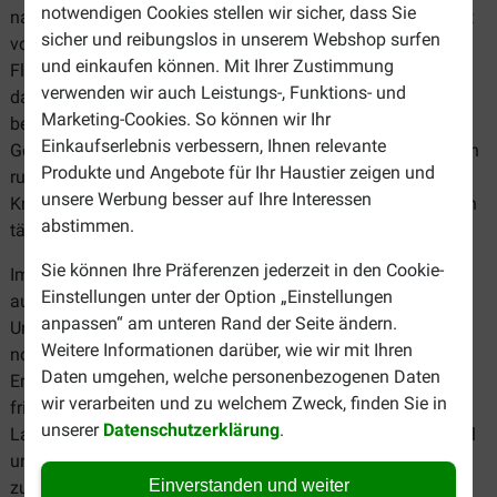
notwendigen Cookies stellen wir sicher, dass Sie
natürlichen Ernährungsbedürfnisse des Hundes. Orijen geht
sicher und reibungslos in unserem Webshop surfen
von der Philosophie aus, dass Hunde von Natur aus
und einkaufen können. Mit Ihrer Zustimmung
Fleischfresser sind. Ihre anatomischen Merkmale deuten
verwenden wir auch Leistungs-, Funktions- und
darauf hin, dass sie vor allem frisches Fleisch und Fisch
Marketing-Cookies. So können wir Ihr
benötigen, ergänzt durch kleine Mengen an Obst und
Einkaufserlebnis verbessern, Ihnen relevante
Gemüse. Daher setzt Orijen auf eine Zusammensetzung von
Produkte und Angebote für Ihr Haustier zeigen und
rund 80 % Fleisch und Fisch sowie 20 % Obst, Gemüse und
unsere Werbung besser auf Ihre Interessen
Kräutern. Etwa 60 bis 65 % der verwendeten Zutaten werden
abstimmen.
täglich frisch angeliefert und verarbeitet.
Sie können Ihre Präferenzen jederzeit in den Cookie-
Im Jahr 2013 stellte Orijen seine bisherige Hundefutterlinie
Einstellungen unter der Option „Einstellungen
auf das Orijen Whole Prey Konzept um. Der wichtigste
anpassen“ am unteren Rand der Seite ändern.
Unterschied zur früheren Zusammensetzung liegt in der
Weitere Informationen darüber, wie wir mit Ihren
noch größeren Vielfalt an frischen Zutaten sowie der
Daten umgehen, welche personenbezogenen Daten
Ergänzung besonders nährstoffreicher Bestandteile wie
wir verarbeiten und zu welchem Zweck, finden Sie in
frischem Organfleisch (Hühnerherzen, Hühnerleber,
unserer
Datenschutzerklärung
.
Lammleber, grüner Pansen) und essbaren Knochen, Knorpel
und Knochenmark. Diese Komponenten liefern Ihrem Hund
Einverstanden und weiter
zusätzliche tierische Proteine und wertvolle Fette.