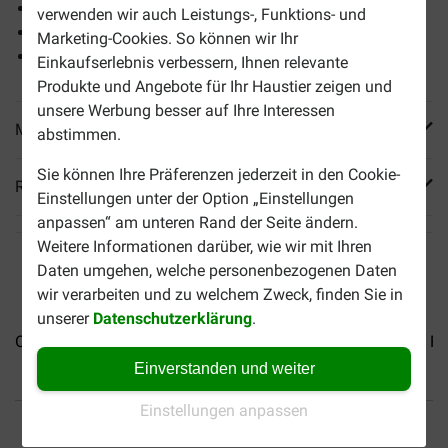
Reich an tierischen Proteinen
verwenden wir auch Leistungs-, Funktions- und
Sehr natürliche Ernährung
Marketing-Cookies. So können wir Ihr
Auch für wählerische Esser ein Genuss
Einkaufserlebnis verbessern, Ihnen relevante
Produkte und Angebote für Ihr Haustier zeigen und
unsere Werbung besser auf Ihre Interessen
Mehr Produktinfos
abstimmen.
Sie können Ihre Präferenzen jederzeit in den Cookie-
Reviews
Einstellungen unter der Option „Einstellungen
anpassen“ am unteren Rand der Seite ändern.
Weitere Informationen darüber, wie wir mit Ihren
Daten umgehen, welche personenbezogenen Daten
wir verarbeiten und zu welchem Zweck, finden Sie in
unserer
Datenschutzerklärung
.
Orijen Original Cat...
Orijen Six Fish Katzenfutter
Orijen Re
Einverstanden und weiter
Einstellungen anpassen
Bis 30% günstiger
Sicher bezahlen