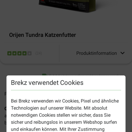
Orijen Tundra Katzenfutter
Produktinformation
(
24
)
2-4 Arbeitstage, sofern nicht anders angegeben
Brekz verwendet Cookies
Preise inkl. MwSt zzgl.
Versandkosten
Bei Brekz verwenden wir Cookies, Pixel und ähnliche
Technologien auf unserer Website. Mit absolut
Orijen
Tundra Katzenfutter
ist ein natürliches Futter, das
notwendigen Cookies stellen wir sicher, dass Sie
aus den besten tierischen und pflanzlichen Zutaten
sicher und reibungslos in unserem Webshop surfen
besteht. Das Futter ist für jede Katze geeignet, die Vorteile:
und einkaufen können. Mit Ihrer Zustimmung